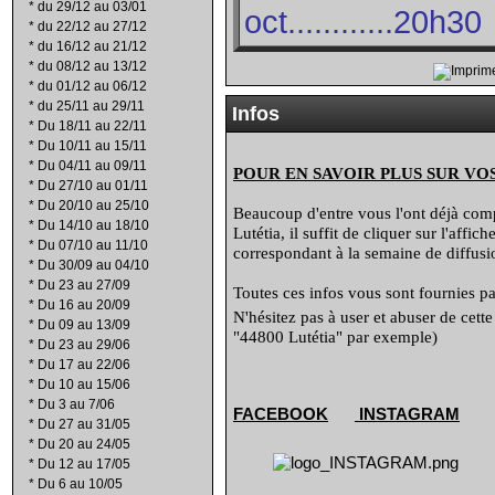
*
du 29/12 au 03/01
oct............20h30
*
du 22/12 au 27/12
*
du 16/12 au 21/12
*
du 08/12 au 13/12
*
du 01/12 au 06/12
*
du 25/11 au 29/11
Infos
*
Du 18/11 au 22/11
*
Du 10/11 au 15/11
*
Du 04/11 au 09/11
POUR EN SAVOIR PLUS SUR VO
*
Du 27/10 au 01/11
*
Du 20/10 au 25/10
Beaucoup d'entre vous l'ont déjà compr
*
Du 14/10 au 18/10
Lutétia, il suffit de cliquer sur l'affi
*
Du 07/10 au 11/10
correspondant à la semaine de diffusio
*
Du 30/09 au 04/10
*
Du 23 au 27/09
Toutes ces infos vous sont fournies par
*
Du 16 au 20/09
N'hésitez pas à user et abuser de cett
*
Du 09 au 13/09
"44800 Lutétia" par exemple)
*
Du 23 au 29/06
*
Du 17 au 22/06
*
Du 10 au 15/06
*
Du 3 au 7/06
FACEBOOK
INSTAGRAM
*
Du 27 au 31/05
*
Du 20 au 24/05
*
Du 12 au 17/05
*
Du 6 au 10/05