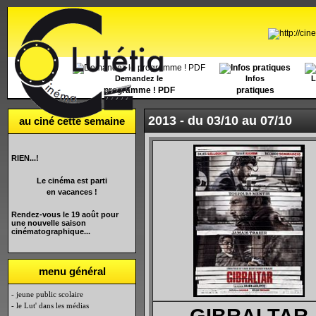
Accueil
Demandez le
Infos
L
programme ! PDF
pratiques
2013 -
du 03/10 au 07/10
au ciné cette semaine
RIEN...!
Le cinéma est parti
en vacances !
Rendez-vous le 19 août pour
une nouvelle saison
cinématographique...
menu général
- jeune public scolaire
- le Lut' dans les médias