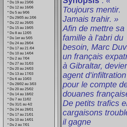
Synopsis
:
«
*
Du 19 au 23/06
Toujours mentir.
*
Du 12 au 16/06
*
Du 5 au 9/06
Jamais trahir. »
*
Du 29/05 au 2/06
*
Du 22 au 26/05
Afin de mettre sa
*
Du 15 au 19/05
*
Du 8 au 12/05
famille à l'abri du
*
Du 1er au 5/05
*
Du 24 au 28/04
besoin, Marc Duv
*
Du 17 au 21 /04
*
Du 10 au 14/04
un français expat
*
Du 2 au 7/04
à Gibraltar, devie
*
Du 27 au 31/03
*
Du 20 au 24/03
agent d'infiltration
*
Du 13 au 17/03
*
Du 6 au 10/03
pour le compte d
*
Du 28/02 au 3/03
*
Du 20 au 25/02
douanes français
*
Du 14 au 18/02
*
Du 7 au 11/02
De petits trafics 
*
Du 31/1 au 4/2
*
Du 24 au 28/01
cargaisons troubl
*
Du 17 au 21/01
il gagne
*
Du 10 au 14/01
*
Du 2 au 7/01