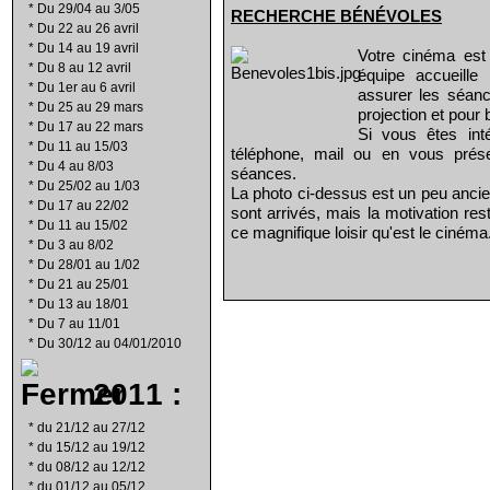
*
Du 29/04 au 3/05
RECHERCHE B
É
N
É
VOLES
*
Du 22 au 26 avril
*
Du 14 au 19 avril
Votre cinéma est
*
Du 8 au 12 avril
équipe accueill
*
Du 1er au 6 avril
assurer les séanc
*
Du 25 au 29 mars
projection et pour 
*
Du 17 au 22 mars
Si vous êtes int
*
Du 11 au 15/03
téléphone, mail ou en vous prés
*
Du 4 au 8/03
séances.
*
Du 25/02 au 1/03
La photo ci-dessus est un peu ancie
*
Du 17 au 22/02
sont arrivés, mais la motivation re
*
Du 11 au 15/02
ce magnifique loisir qu'est le cinéma
*
Du 3 au 8/02
*
Du 28/01 au 1/02
*
Du 21 au 25/01
*
Du 13 au 18/01
*
Du 7 au 11/01
*
Du 30/12 au 04/01/2010
2011 :
*
du 21/12 au 27/12
*
du 15/12 au 19/12
*
du 08/12 au 12/12
*
du 01/12 au 05/12