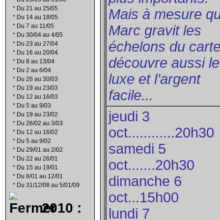
*
Du 21 au 25/05
Mais à mesure q
*
Du 14 au 18/05
*
Du 7 au 11/05
Marc gravit les
*
Du 30/04 au 4/05
échelons du cartel
*
Du 23 au 27/04
*
Du 16 au 20/04
découvre aussi le
*
Du 8 au 13/04
*
Du 2 au 6/04
luxe et l’argent
*
Du 26 au 30/03
*
Du 19 au 23/03
facile...
*
Du 12 au 16/03
*
Du 5 au 9/03
jeudi 3
*
Du 19 au 23/02
*
Du 26/02 au 3/03
oct............20h30
*
Du 12 au 16/02
*
Du 5 au 9/02
samedi 5
*
Du 29/01 au 2/02
*
Du 22 au 26/01
oct.......20h30
*
Du 15 au 19/01
*
Du 8/01 au 12/01
dimanche 6
*
Du 31/12/08 au 5/01/09
oct...15h00
2010 :
lundi 7