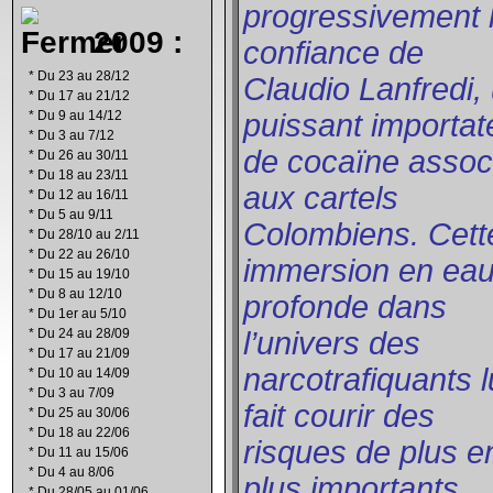
progressivement 
2009 :
confiance de
*
Du 23 au 28/12
Claudio Lanfredi,
*
Du 17 au 21/12
*
Du 9 au 14/12
puissant importat
*
Du 3 au 7/12
de cocaïne assoc
*
Du 26 au 30/11
*
Du 18 au 23/11
aux cartels
*
Du 12 au 16/11
*
Du 5 au 9/11
Colombiens. Cett
*
Du 28/10 au 2/11
*
Du 22 au 26/10
immersion en ea
*
Du 15 au 19/10
*
Du 8 au 12/10
profonde dans
*
Du 1er au 5/10
*
Du 24 au 28/09
l’univers des
*
Du 17 au 21/09
narcotrafiquants l
*
Du 10 au 14/09
*
Du 3 au 7/09
fait courir des
*
Du 25 au 30/06
*
Du 18 au 22/06
risques de plus e
*
Du 11 au 15/06
*
Du 4 au 8/06
plus importants.
*
Du 28/05 au 01/06