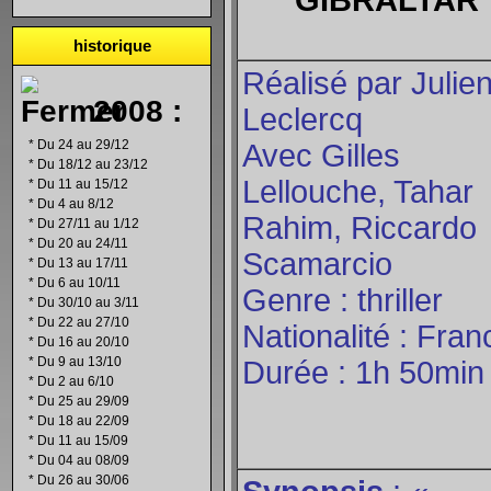
GIBRALTAR
historique
Réalisé par Julie
2008 :
Leclercq
*
Du 24 au 29/12
Avec Gilles
*
Du 18/12 au 23/12
Lellouche, Tahar
*
Du 11 au 15/12
*
Du 4 au 8/12
Rahim, Riccardo
*
Du 27/11 au 1/12
*
Du 20 au 24/11
Scamarcio
*
Du 13 au 17/11
*
Du 6 au 10/11
Genre : thriller
*
Du 30/10 au 3/11
*
Du 22 au 27/10
Nationalité : Fran
*
Du 16 au 20/10
*
Du 9 au 13/10
Durée : 1h 50min
*
Du 2 au 6/10
*
Du 25 au 29/09
*
Du 18 au 22/09
*
Du 11 au 15/09
*
Du 04 au 08/09
*
Du 26 au 30/06