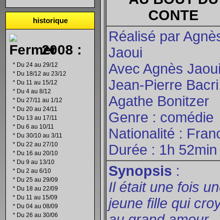
CONTE
historique
Réalisé par Agnè
2008 :
Jaoui
Avec Agnès Jaoui
*
Du 24 au 29/12
*
Du 18/12 au 23/12
Jean-Pierre Bacri
*
Du 11 au 15/12
*
Du 4 au 8/12
Agathe Bonitzer
*
Du 27/11 au 1/12
*
Du 20 au 24/11
Genre : comédie
*
Du 13 au 17/11
*
Du 6 au 10/11
Nationalité : Fran
*
Du 30/10 au 3/11
*
Du 22 au 27/10
Durée : 1h 52mi
*
Du 16 au 20/10
*
Du 9 au 13/10
Synopsis
:
*
Du 2 au 6/10
*
Du 25 au 29/09
Il était une fois u
*
Du 18 au 22/09
*
Du 11 au 15/09
jeune fille qui croy
*
Du 04 au 08/09
*
Du 26 au 30/06
au grand amour,