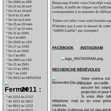
*
Du 29/04 au 3/05
Beaucoup d'entre vous l'ont déjà compr
*
Du 22 au 26 avril
Lutétia, il suffit de cliquer sur l'affi
*
Du 14 au 19 avril
correspondant à la semaine de diffusio
*
Du 8 au 12 avril
*
Du 1er au 6 avril
Toutes ces infos vous sont fournies par
*
Du 25 au 29 mars
N'hésitez pas à user et abuser de cett
*
Du 17 au 22 mars
"44800 Lutétia" par exemple)
*
Du 11 au 15/03
*
Du 4 au 8/03
*
Du 25/02 au 1/03
*
Du 17 au 22/02
FACEBOOK
INSTAGRAM
*
Du 11 au 15/02
*
Du 3 au 8/02
*
Du 28/01 au 1/02
*
Du 21 au 25/01
*
Du 13 au 18/01
RECHERCHE B
É
N
É
VOLES
*
Du 7 au 11/01
*
Du 30/12 au 04/01/2010
Votre cinéma est
équipe accueill
2011 :
assurer les séanc
projection et pour 
Si vous êtes int
*
du 21/12 au 27/12
téléphone, mail ou en vous prés
*
du 15/12 au 19/12
séances.
*
du 08/12 au 12/12
La photo ci-dessus est un peu ancie
*
du 01/12 au 05/12