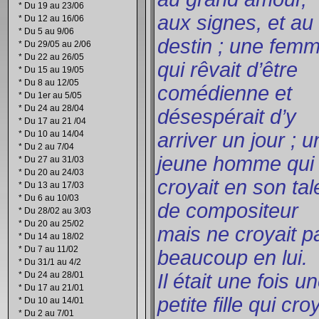
*
Du 19 au 23/06
aux signes, et au
*
Du 12 au 16/06
*
Du 5 au 9/06
destin ; une fem
*
Du 29/05 au 2/06
*
Du 22 au 26/05
qui rêvait d’être
*
Du 15 au 19/05
*
Du 8 au 12/05
comédienne et
*
Du 1er au 5/05
*
Du 24 au 28/04
désespérait d’y
*
Du 17 au 21 /04
*
Du 10 au 14/04
arriver un jour ; u
*
Du 2 au 7/04
jeune homme qui
*
Du 27 au 31/03
*
Du 20 au 24/03
croyait en son tal
*
Du 13 au 17/03
*
Du 6 au 10/03
de compositeur
*
Du 28/02 au 3/03
*
Du 20 au 25/02
mais ne croyait p
*
Du 14 au 18/02
*
Du 7 au 11/02
beaucoup en lui.
*
Du 31/1 au 4/2
*
Du 24 au 28/01
Il était une fois u
*
Du 17 au 21/01
petite fille qui cro
*
Du 10 au 14/01
*
Du 2 au 7/01