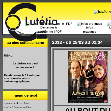
Accueil
Demandez le
Infos
L
programme ! PDF
pratiques
2013 -
du 28/03 au 01/04
au ciné cette semaine
RIEN...!
Le cinéma est parti
en vacances !
Rendez-vous le 19 août pour
une nouvelle saison
cinématographique...
menu général
.
- jeune public scolaire
- le Lut' dans les médias
AU BOUT DU