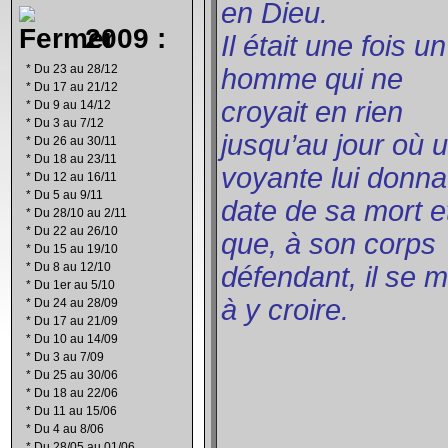
en Dieu.
2009 :
Il était une fois un
*
Du 23 au 28/12
homme qui ne
*
Du 17 au 21/12
croyait en rien
*
Du 9 au 14/12
*
Du 3 au 7/12
jusqu’au jour où 
*
Du 26 au 30/11
*
Du 18 au 23/11
voyante lui donna
*
Du 12 au 16/11
*
Du 5 au 9/11
date de sa mort e
*
Du 28/10 au 2/11
*
Du 22 au 26/10
que, à son corps
*
Du 15 au 19/10
*
Du 8 au 12/10
défendant, il se m
*
Du 1er au 5/10
à y croire.
*
Du 24 au 28/09
*
Du 17 au 21/09
*
Du 10 au 14/09
*
Du 3 au 7/09
*
Du 25 au 30/06
*
Du 18 au 22/06
*
Du 11 au 15/06
*
Du 4 au 8/06
*
Du 28/05 au 01/06