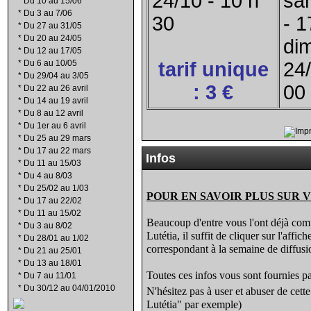
24/10 - 10 h
sa
*
Du 10 au 15/06
*
Du 3 au 7/06
30
- 1
*
Du 27 au 31/05
*
Du 20 au 24/05
di
*
Du 12 au 17/05
*
Du 6 au 10/05
tarif unique
24/
*
Du 29/04 au 3/05
: 3 €
00
*
Du 22 au 26 avril
*
Du 14 au 19 avril
*
Du 8 au 12 avril
*
Du 1er au 6 avril
*
Du 25 au 29 mars
*
Du 17 au 22 mars
Infos
*
Du 11 au 15/03
*
Du 4 au 8/03
*
Du 25/02 au 1/03
POUR EN SAVOIR PLUS SUR V
*
Du 17 au 22/02
*
Du 11 au 15/02
Beaucoup d'entre vous l'ont déjà compr
*
Du 3 au 8/02
Lutétia, il suffit de cliquer sur l'affi
*
Du 28/01 au 1/02
correspondant à la semaine de diffusio
*
Du 21 au 25/01
*
Du 13 au 18/01
Toutes ces infos vous sont fournies pa
*
Du 7 au 11/01
*
Du 30/12 au 04/01/2010
N'hésitez pas à user et abuser de cet
Lutétia" par exemple)