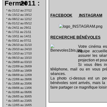
2011 :
*
du 21/12 au 27/12
*
du 15/12 au 19/12
FACEBOOK
INSTAGRAM
*
du 08/12 au 12/12
*
du 01/12 au 05/12
*
du 24/11 au 29/11
*
du 17/11 au 21/11
*
du 10/11 au 14/11
RECHERCHE B
É
N
É
VOLES
*
du 03/11 au 07/11
*
du 26/10 au 31/10
Votre cinéma es
*
du 20/10 au 24/10
équipe accuei
*
du 13/10 au 17/10
assurer les séan
*
du 06/10 au 10/10
projection et pou
*
du 29/09 au 03/10
Si vous êtes in
*
du 22/09 au 26/09
téléphone, mail ou en vous pr
*
du 15/09 au 19/09
séances.
*
du 08/09 au 12/09
La photo ci-dessus est un peu
*
du 22/06 au 28/06
bénévoles sont arrivés, mais la
*
du 15/06 au 20/06
faire partager ce magnifique loisi
*
du 09/06 au 13/06
*
du 02/06 au 06/06
*
du 26/05 au 30/05
*
du 19/05 au 23/05
*
du 12/05 au 16/05