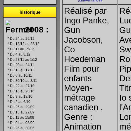
(ciné-enfance)
Réalisé par
Réa
historique
Ingo Panke,
Lu
2008 :
Gun
Gu
Jacobson,
Ave
*
Du 24 au 29/12
*
Du 18/12 au 23/12
Co
Swi
*
Du 11 au 15/12
*
Du 4 au 8/12
Hoedeman
Ro
*
Du 27/11 au 1/12
*
Du 20 au 24/11
Film pour
Pi
*
Du 13 au 17/11
*
Du 6 au 10/11
enfants
De
*
Du 30/10 au 3/11
Moyen-
Tit
*
Du 22 au 27/10
*
Du 16 au 20/10
métrage
Io
*
Du 9 au 13/10
*
Du 2 au 6/10
canadien .
l'
*
Du 25 au 29/09
*
Du 18 au 22/09
Genre :
Lo
*
Du 11 au 15/09
*
Du 04 au 08/09
Animation
mé
*
Du 26 au 30/06