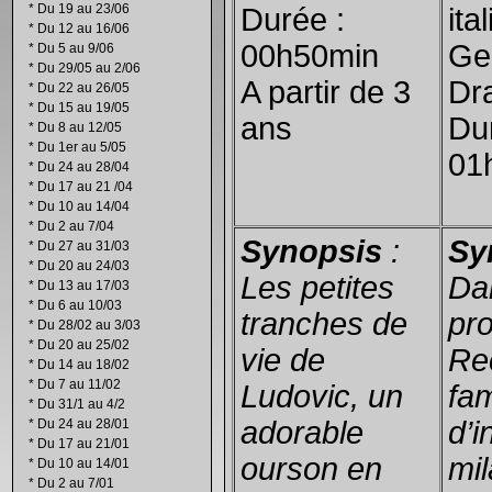
*
Du 19 au 23/06
Durée :
ital
*
Du 12 au 16/06
00h50min
Ge
*
Du 5 au 9/06
*
Du 29/05 au 2/06
A partir de 3
Dr
*
Du 22 au 26/05
*
Du 15 au 19/05
ans
Du
*
Du 8 au 12/05
*
Du 1er au 5/05
01
*
Du 24 au 28/04
*
Du 17 au 21 /04
*
Du 10 au 14/04
*
Du 2 au 7/04
Synopsis
:
Sy
*
Du 27 au 31/03
*
Du 20 au 24/03
Les petites
Da
*
Du 13 au 17/03
*
Du 6 au 10/03
tranches de
pro
*
Du 28/02 au 3/03
*
Du 20 au 25/02
vie de
Rec
*
Du 14 au 18/02
*
Du 7 au 11/02
Ludovic, un
fam
*
Du 31/1 au 4/2
adorable
d’i
*
Du 24 au 28/01
*
Du 17 au 21/01
ourson en
mil
*
Du 10 au 14/01
*
Du 2 au 7/01