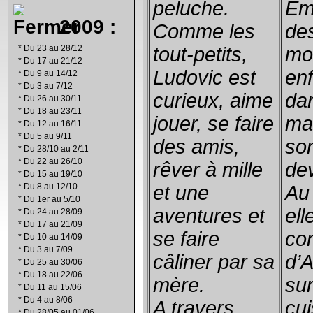
peluche.
Em
2009 :
Comme les
des
*
Du 23 au 28/12
tout-petits,
mo
*
Du 17 au 21/12
Ludovic est
en
*
Du 9 au 14/12
*
Du 3 au 7/12
curieux, aime
da
*
Du 26 au 30/11
*
Du 18 au 23/11
jouer, se faire
ma
*
Du 12 au 16/11
*
Du 5 au 9/11
des amis,
so
*
Du 28/10 au 2/11
*
Du 22 au 26/10
rêver à mille
dev
*
Du 15 au 19/10
*
Du 8 au 12/10
et une
Au
*
Du 1er au 5/10
aventures et
elle
*
Du 24 au 28/09
*
Du 17 au 21/09
se faire
co
*
Du 10 au 14/09
*
Du 3 au 7/09
câliner par sa
d’A
*
Du 25 au 30/06
*
Du 18 au 22/06
mère.
su
*
Du 11 au 15/06
*
Du 4 au 8/06
A travers
cui
*
Du 28/05 au 01/06