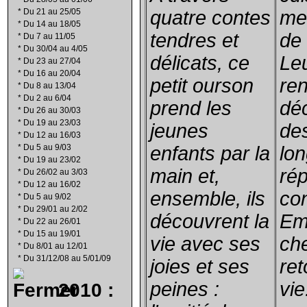
*
Du 21 au 25/05
quatre contes
mei
*
Du 14 au 18/05
tendres et
de 
*
Du 7 au 11/05
*
Du 30/04 au 4/05
délicats, ce
Le
*
Du 23 au 27/04
*
Du 16 au 20/04
petit ourson
re
*
Du 8 au 13/04
*
Du 2 au 6/04
prend les
dé
*
Du 26 au 30/03
*
Du 19 au 23/03
jeunes
de
*
Du 12 au 16/03
*
Du 5 au 9/03
enfants par la
lo
*
Du 19 au 23/02
main et,
ré
*
Du 26/02 au 3/03
*
Du 12 au 16/02
ensemble, ils
con
*
Du 5 au 9/02
*
Du 29/01 au 2/02
découvrent la
Em
*
Du 22 au 26/01
*
Du 15 au 19/01
vie avec ses
ch
*
Du 8/01 au 12/01
*
Du 31/12/08 au 5/01/09
joies et ses
ret
peines :
vie
2010 :