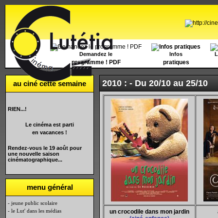
Accueil
Demandez le
Infos
L
programme ! PDF
pratiques
2010 : -
Du 20/10 au 25/10
au ciné cette semaine
RIEN...!
Le cinéma est parti
en vacances !
Rendez-vous le 19 août pour
une nouvelle saison
cinématographique...
menu général
- jeune public scolaire
- le Lut' dans les médias
un crocodile dans mon jardin