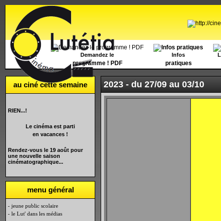
Accueil
Demandez le
Infos
L
programme ! PDF
pratiques
2023 -
du 27/09 au 03/10
au ciné cette semaine
RIEN...!
Le cinéma est parti
en vacances !
Rendez-vous le 19 août pour
une nouvelle saison
cinématographique...
menu général
- jeune public scolaire
- le Lut' dans les médias