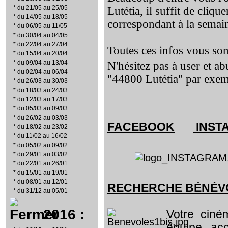
*
du 21/05 au 25/05
Lutétia, il suffit de cliqu
*
du 14/05 au 18/05
correspondant à la semain
*
du 06/05 au 11/05
*
du 30/04 au 04/05
*
du 22/04 au 27/04
Toutes ces infos vous sont
*
du 15/04 au 20/04
*
du 09/04 au 13/04
N'hésitez pas à user et a
*
du 02/04 au 06/04
"44800 Lutétia" par exem
*
du 26/03 au 30/03
*
du 18/03 au 24/03
*
du 12/03 au 17/03
*
du 05/03 au 09/03
*
du 26/02 au 03/03
FACEBOOK
INST
*
du 18/02 au 23/02
*
du 11/02 au 16/02
*
du 05/02 au 09/02
*
du 29/01 au 03/02
*
du 22/01 au 26/01
*
du 15/01 au 19/01
*
du 08/01 au 12/01
RECHERCHE B
É
N
É
V
*
du 31/12 au 05/01
2016 :
Votre ciné
équipe ac