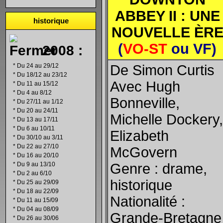
ABBEY II : UNE
historique
NOUVELLE ÈR
(
VO-ST
ou VF)
2008 :
*
Du 24 au 29/12
De Simon Curtis
*
Du 18/12 au 23/12
Avec Hugh
*
Du 11 au 15/12
*
Du 4 au 8/12
Bonneville,
*
Du 27/11 au 1/12
*
Du 20 au 24/11
Michelle Dockery,
*
Du 13 au 17/11
*
Du 6 au 10/11
Elizabeth
*
Du 30/10 au 3/11
*
Du 22 au 27/10
McGovern
*
Du 16 au 20/10
*
Du 9 au 13/10
Genre : drame,
*
Du 2 au 6/10
historique
*
Du 25 au 29/09
*
Du 18 au 22/09
Nationalité :
*
Du 11 au 15/09
*
Du 04 au 08/09
Grande-Bretagne
*
Du 26 au 30/06