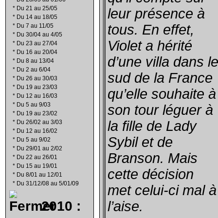
*
Du 21 au 25/05
leur présence à
*
Du 14 au 18/05
tous. En effet,
*
Du 7 au 11/05
*
Du 30/04 au 4/05
Violet a hérité
*
Du 23 au 27/04
*
Du 16 au 20/04
d’une villa dans l
*
Du 8 au 13/04
*
Du 2 au 6/04
sud de la France
*
Du 26 au 30/03
*
Du 19 au 23/03
qu’elle souhaite à
*
Du 12 au 16/03
*
Du 5 au 9/03
son tour léguer à
*
Du 19 au 23/02
la fille de Lady
*
Du 26/02 au 3/03
*
Du 12 au 16/02
Sybil et de
*
Du 5 au 9/02
*
Du 29/01 au 2/02
Branson. Mais
*
Du 22 au 26/01
*
Du 15 au 19/01
cette décision
*
Du 8/01 au 12/01
*
Du 31/12/08 au 5/01/09
met celui-ci mal à
2010 :
l’aise.