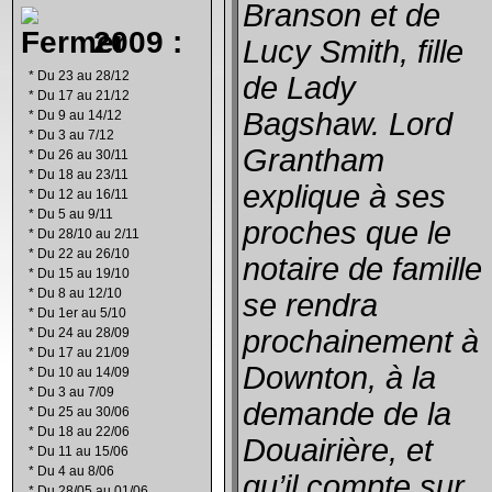
Branson et de
2009 :
Lucy Smith, fille
*
Du 23 au 28/12
de Lady
*
Du 17 au 21/12
Bagshaw. Lord
*
Du 9 au 14/12
*
Du 3 au 7/12
Grantham
*
Du 26 au 30/11
*
Du 18 au 23/11
explique à ses
*
Du 12 au 16/11
*
Du 5 au 9/11
proches que le
*
Du 28/10 au 2/11
*
Du 22 au 26/10
notaire de famille
*
Du 15 au 19/10
*
Du 8 au 12/10
se rendra
*
Du 1er au 5/10
prochainement à
*
Du 24 au 28/09
*
Du 17 au 21/09
Downton, à la
*
Du 10 au 14/09
*
Du 3 au 7/09
demande de la
*
Du 25 au 30/06
*
Du 18 au 22/06
Douairière, et
*
Du 11 au 15/06
*
Du 4 au 8/06
qu’il compte sur
*
Du 28/05 au 01/06