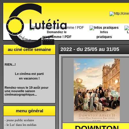
Accueil
Demandez le
Infos
L
programme ! PDF
pratiques
2022 -
du 25/05 au 31/05
au ciné cette semaine
RIEN...!
Le cinéma est parti
en vacances !
Rendez-vous le 19 août pour
une nouvelle saison
cinématographique...
menu général
- jeune public scolaire
- le Lut' dans les médias
DOWNTON