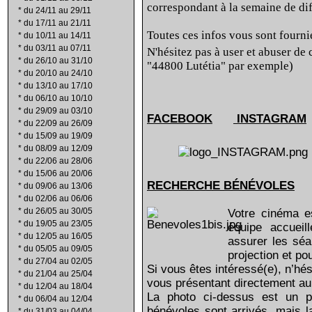
correspondant à la semaine de dif
*
du 24/11 au 29/11
*
du 17/11 au 21/11
Toutes ces infos vous sont fournie
*
du 10/11 au 14/11
*
du 03/11 au 07/11
N'hésitez pas à user et abuser de 
*
du 26/10 au 31/10
"44800 Lutétia" par exemple)
*
du 20/10 au 24/10
*
du 13/10 au 17/10
*
du 06/10 au 10/10
*
du 29/09 au 03/10
FACEBOOK
INSTAGRAM
*
du 22/09 au 26/09
*
du 15/09 au 19/09
*
du 08/09 au 12/09
*
du 22/06 au 28/06
*
du 15/06 au 20/06
RECHERCHE B
É
N
É
VOLES
*
du 09/06 au 13/06
*
du 02/06 au 06/06
*
du 26/05 au 30/05
Votre cinéma e
*
du 19/05 au 23/05
équipe accuei
*
du 12/05 au 16/05
assurer les séa
*
du 05/05 au 09/05
projection et po
*
du 27/04 au 02/05
Si vous êtes intéressé(e), n’hé
*
du 21/04 au 25/04
vous présentant directement a
*
du 12/04 au 18/04
La photo ci-dessus est un p
*
du 06/04 au 12/04
bénévoles sont arrivés, mais l
*
du 31/03 au 04/04