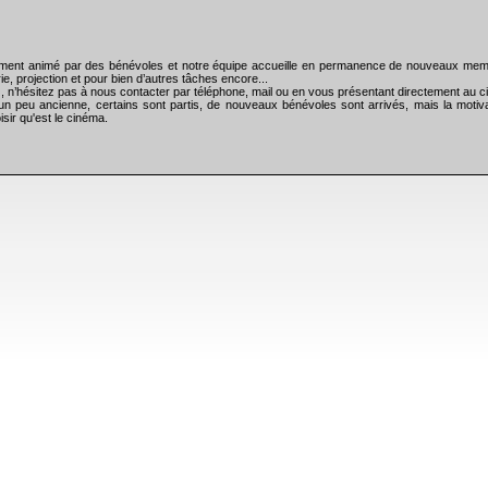
rement animé par des bénévoles et notre équipe accueille en permanence de nouveaux mem
ie, projection et pour bien d’autres tâches encore...
), n’hésitez pas à nous contacter par téléphone, mail ou en vous présentant directement au
un peu ancienne, certains sont partis, de nouveaux bénévoles sont arrivés, mais la motiva
isir qu'est le cinéma.