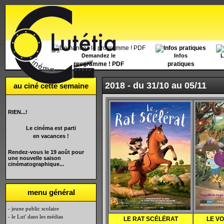
Accueil
Demandez le
Infos
L
programme ! PDF
pratiques
2018 -
du 31/10 au 05/11
au ciné cette semaine
RIEN...!
Le cinéma est parti
en vacances !
Rendez-vous le 19 août pour
une nouvelle saison
cinématographique...
menu général
- jeune public scolaire
- le Lut' dans les médias
LE RAT SCÉLÉRAT
LE VO