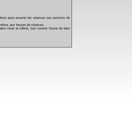
bres pour assurer les séances aux services de
 cinéma, aux heures de séances.
tion reste la même, tout comme l'envie de faire