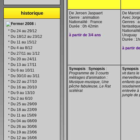
historique
De Jeroen Jaspaert
De Marcel
Genre : animation
Avec Jorg
Nationalité : France
Genres : a
2008 :
Durée : 0h 42min
fantastiqu
Nationalit
*
Du 24 au 29/12
à partir de 3/4 ans
Uruguay
*
Du 18/12 au 23/12
Durée : 1
*
Du 11 au 15/12
*
Du 4 au 8/12
à partir d
*
Du 27/11 au 1/12
*
Du 20 au 24/11
*
Du 13 au 17/11
Synopsis
:
Synopsis
:
Synopsis
*
Du 6 au 10/11
Programme de 3 courts
vit dans l
*
Du 30/10 au 3/11
métrages d'animation :
merveilleu
*
Du 22 au 27/10
Musique-musique, Une
enfants q
pêche fabuleuse, Le Rat
soudaineme
*
Du 16 au 20/10
scélérat
enlevée à 
*
Du 9 au 13/10
jungle de 
*
Du 2 au 6/10
*
Du 25 au 29/09
*
Du 18 au 22/09
*
Du 11 au 15/09
*
Du 04 au 08/09
*
Du 26 au 30/06
*
Du 19 au 23/06
*
Du 12 au 16/06