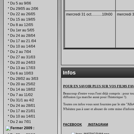
*
Du 5 au 9/06
*
Du 29/05 au 2/06
*
Du 22 au 26/05
mercredi 31 oct............10h00
mercredi 31
*
Du 15 au 19/05
*
Du 8 au 12/05
*
Du 1er au 5/05
*
Du 24 au 28/04
*
Du 17 au 21 /04
*
Du 10 au 14/04
*
Du 2 au 7/04
*
Du 27 au 31/03
*
Du 20 au 24/03
*
Du 13 au 17/03
Infos
*
Du 6 au 10/03
*
Du 28/02 au 3/03
*
Du 20 au 25/02
POUR EN SAVOIR PLUS SUR VOS FILMS FA
*
Du 14 au 18/02
Beaucoup d'entre vous l'ont déjà compris : pour tout 
*
Du 7 au 11/02
diffusion (ça marche aussi pour l'historique !).
*
Du 31/1 au 4/2
Toutes ces infos vous sont fournies par le site "Allo
*
Du 24 au 28/01
N'hésitez pas à user et abuser de cette mine d'info
*
Du 17 au 21/01
*
Du 10 au 14/01
*
Du 2 au 7/01
FACEBOOK
INSTAGRAM
2009 :