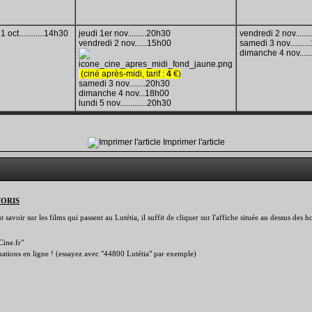
 oct............14h30
jeudi 1er nov.........20h30
vendredi 2 nov......
vend
redi 2 nov......15h00
samedi 3 nov........
dimanche 4 nov....
(ciné après-midi, tarif
:
4
€)
samedi 3 nov........20h30
dimanche 4 nov...18h00
lundi 5 nov.............20h30
Imprimer l'article
VORIS
savoir sur les films qui passent au Lutétia, il suffit de cliquer sur l'affiche située au dessus des
Cine.fr"
rmations en ligne ! (essayez avec "44800 Lutétia" par exemple)