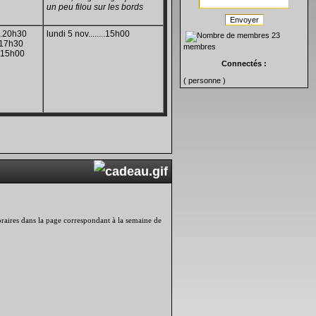
un peu filou sur les bords
Envoyer
...20h30
lundi 5 nov........15h00
23
..17h30
membres
..15h00
Connectés :
( personne )
 horaires dans la page correspondant à la semaine de