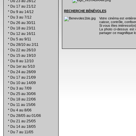
*
Du 23 au 28/12
*
Du 17 au 21/12
RECHERCHE B
É
N
É
VOLES
*
Du 9 au 14/12
*
Du 3 au 7/12
Votre cinéma est entiè
caisse, contrôle, confiser
*
Du 26 au 30/11
Si vous êtes intéressé(e
*
Du 18 au 23/11
La photo ci-dessus est 
partager ce magnifique lo
*
Du 12 au 16/11
*
Du 5 au 9/11
*
Du 28/10 au 2/11
*
Du 22 au 26/10
*
Du 15 au 19/10
*
Du 8 au 12/10
*
Du 1er au 5/10
*
Du 24 au 28/09
*
Du 17 au 21/09
*
Du 10 au 14/09
*
Du 3 au 7/09
*
Du 25 au 30/06
*
Du 18 au 22/06
*
Du 11 au 15/06
*
Du 4 au 8/06
*
Du 28/05 au 01/06
*
Du 21 au 25/05
*
Du 14 au 18/05
*
Du 7 au 11/05