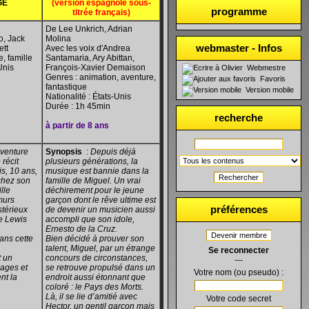
GE
(version espagnole sous-
programme
titrée français)
De Lee Unkrich, Adrian
, Jack
Molina
webmaster - Infos
ett
Avec les voix d'Andrea
e, famille
Santamaria, Ary Abittan,
Unis
François-Xavier Demaison
Webmestre
Genres : animation, aventure,
Favoris
fantastique
Version mobile
Nationalité :
É
tats-Unis
Durée : 1h 45min
recherche
à partir de 8 ans
aventure
Synopsis
:
Depuis déjà
récit
plusieurs générations, la
s, 10 ans,
musique est bannie dans la
Rechercher
 chez son
famille de Miguel. Un vrai
lle
déchirement pour le jeune
murs
garçon dont le rêve ultime est
préférences
térieux
de devenir un musicien aussi
ue Lewis
accompli que son idole,
Ernesto de la Cruz.
Devenir membre
ans cette
Bien décidé à prouver son
talent, Miguel, par un étrange
Se reconnecter
t un
concours de circonstances,
---
ages et
se retrouve propulsé dans un
Votre nom (ou pseudo) :
nt la
endroit aussi étonnant que
coloré : le Pays des Morts.
Là, il se lie d’amitié avec
Votre code secret
Hector, un gentil garçon mais