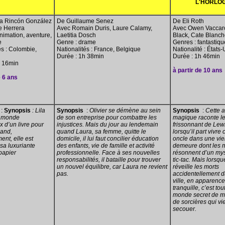
L'HORLO
a Rincón González
De Guillaume Senez
De Eli Roth
e Herrera
Avec Romain Duris, Laure Calamy,
Avec Owen Vaccaro
nimation, aventure,
Laetitia Dosch
Black, Cate Blanch
e
Genre : drame
Genres : fantastiqu
és : Colombie,
Nationalités : France, Belgique
Nationalité :
É
tats-
Durée : 1h 38min
Durée : 1h 46min
h 16min
à partir de 10 ans
e 6 ans
:
Synopsis
: Lila
Synopsis
:
Olivier se démène au sein
Synopsis
:
Cette 
e monde
de son entreprise pour combattre les
magique raconte le 
x d’un livre pour
injustices. Mais du jour au lendemain
frissonnant de Lewi
uand,
quand Laura, sa femme, quitte le
lorsqu’il part vivre
nt, elle est
domicile, il lui faut concilier éducation
oncle dans une viei
sa luxuriante
des enfants, vie de famille et activité
demeure dont les 
papier
professionnelle. Face à ses nouvelles
résonnent d’un mys
responsabilités, il bataille pour trouver
tic-tac. Mais lorsq
un nouvel équilibre, car Laura ne revient
réveille les morts
pas.
accidentellement d
ville, en apparence
tranquille, c’est tou
monde secret de m
de sorcières qui vie
secouer.