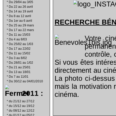
*
Du 29/04 au 3/05
*
Du 22 au 26 avril
*
Du 14 au 19 avril
*
Du 8 au 12 avril
RECHERCHE B
É
*
Du 1er au 6 avril
*
Du 25 au 29 mars
*
Du 17 au 22 mars
*
Du 11 au 15/03
Votre ci
*
Du 4 au 8/03
*
Du 25/02 au 1/03
permanen
*
Du 17 au 22/02
contrôle, 
*
Du 11 au 15/02
*
Du 3 au 8/02
Si vous êtes intére
*
Du 28/01 au 1/02
*
Du 21 au 25/01
directement au cin
*
Du 13 au 18/01
La photo ci-dessus
*
Du 7 au 11/01
*
Du 30/12 au 04/01/2010
mais la motivation 
2011 :
cinéma.
*
du 21/12 au 27/12
*
du 15/12 au 19/12
*
du 08/12 au 12/12
*
du 01/12 au 05/12