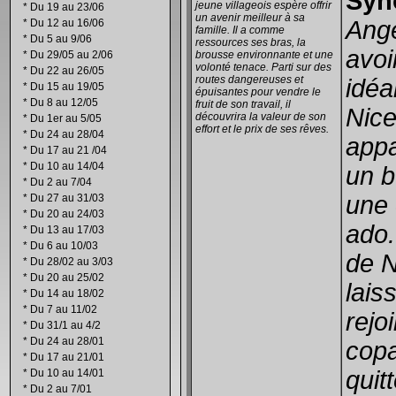
Syn
jeune villageois espère offrir
*
Du 19 au 23/06
un avenir meilleur à sa
Ang
*
Du 12 au 16/06
famille. Il a comme
*
Du 5 au 9/06
ressources ses bras, la
avoi
*
Du 29/05 au 2/06
brousse environnante et une
volonté tenace. Parti sur des
*
Du 22 au 26/05
routes dangereuses et
idéal
*
Du 15 au 19/05
épuisantes pour vendre le
*
Du 8 au 12/05
fruit de son travail, il
Nice
découvrira la valeur de son
*
Du 1er au 5/05
effort et le prix de ses rêves.
*
Du 24 au 28/04
appa
*
Du 17 au 21 /04
*
Du 10 au 14/04
un b
*
Du 2 au 7/04
une
*
Du 27 au 31/03
*
Du 20 au 24/03
ado.
*
Du 13 au 17/03
*
Du 6 au 10/03
de No
*
Du 28/02 au 3/03
*
Du 20 au 25/02
lais
*
Du 14 au 18/02
*
Du 7 au 11/02
rejo
*
Du 31/1 au 4/2
*
Du 24 au 28/01
copa
*
Du 17 au 21/01
quit
*
Du 10 au 14/01
*
Du 2 au 7/01