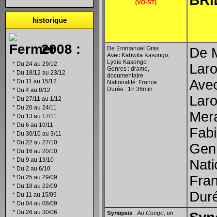
BRI
(VO-ST)
historique
2008 :
De Emmanuel Gras
De 
Avec Kabwita Kasongo,
Lydie Kasongo
*
Du 24 au 29/12
Lar
Genres : drame,
*
Du 18/12 au 23/12
documentaire
Avec
*
Du 11 au 15/12
Nationalité: France
Durée : 1h 36min
*
Du 4 au 8/12
Lar
*
Du 27/11 au 1/12
*
Du 20 au 24/11
Mera
*
Du 13 au 17/11
*
Du 6 au 10/11
Fab
*
Du 30/10 au 3/11
*
Du 22 au 27/10
Gen
*
Du 16 au 20/10
*
Du 9 au 13/10
Nati
*
Du 2 au 6/10
Fr
*
Du 25 au 29/09
*
Du 18 au 22/09
Duré
*
Du 11 au 15/09
*
Du 04 au 08/09
*
Du 26 au 30/06
Synopsis
:
Au Congo, un