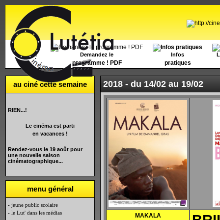
Accueil
Demandez le
Infos
L
programme ! PDF
pratiques
2018 -
du 14/02 au 19/02
au ciné cette semaine
RIEN...!
Le cinéma est parti
en vacances !
Rendez-vous le 19 août pour
une nouvelle saison
cinématographique...
menu général
- jeune public scolaire
- le Lut' dans les médias
MAKALA