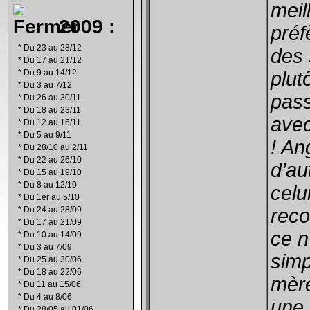
meil
2009 :
préf
*
Du 23 au 28/12
des 
*
Du 17 au 21/12
*
Du 9 au 14/12
plut
*
Du 3 au 7/12
pass
*
Du 26 au 30/11
*
Du 18 au 23/11
avec
*
Du 12 au 16/11
*
Du 5 au 9/11
! An
*
Du 28/10 au 2/11
*
Du 22 au 26/10
d’au
*
Du 15 au 19/10
*
Du 8 au 12/10
celu
*
Du 1er au 5/10
*
Du 24 au 28/09
reco
*
Du 17 au 21/09
ce n
*
Du 10 au 14/09
*
Du 3 au 7/09
simp
*
Du 25 au 30/06
*
Du 18 au 22/06
mère
*
Du 11 au 15/06
*
Du 4 au 8/06
une 
*
Du 28/05 au 01/06