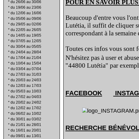
POUR EN SAVOIR PLUS
*
du 26/06 au 30/06
*
du 19/06 au 23/06
*
du 12/06 au 16/06
Beaucoup d'entre vous l'ont 
*
du 05/06 au 09/06
Lutétia, il suffit de cliquer 
*
du 29/05 au 02/06
*
du 22/05 au 26/05
correspondant à la semaine d
*
du 14/05 au 19/05
*
du 07/05 au 12/05
*
du 30/04 au 05/05
Toutes ces infos vous sont f
*
du 24/04 au 28/04
N'hésitez pas à user et abus
*
du 17/04 au 21/04
*
du 10/04 au 15/04
"44800 Lutétia" par exempl
*
du 03/04 au 07/04
*
du 27/03 au 31/03
*
du 20/03 au 24/03
*
du 12/03 au 17/03
*
du 05/03 au 10/03
FACEBOOK
INSTA
*
du 27/02 au 04/03
*
du 20/02 au 24/02
*
du 12/02 au 17/02
*
du 06/02 au 10/02
*
du 30/01 au 03/02
*
du 21/01 au 28/01
RECHERCHE B
É
N
É
VO
*
du 16/01 au 20/01
*
du 09/01 au 13/01