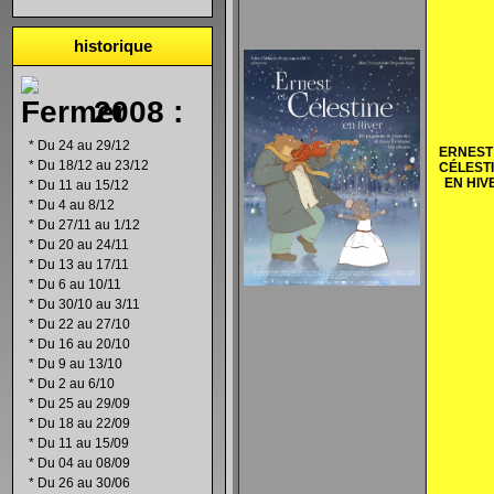
historique
2008 :
*
Du 24 au 29/12
ERNEST
*
Du 18/12 au 23/12
CÉLEST
EN HIV
*
Du 11 au 15/12
*
Du 4 au 8/12
*
Du 27/11 au 1/12
*
Du 20 au 24/11
*
Du 13 au 17/11
*
Du 6 au 10/11
*
Du 30/10 au 3/11
*
Du 22 au 27/10
*
Du 16 au 20/10
*
Du 9 au 13/10
*
Du 2 au 6/10
*
Du 25 au 29/09
*
Du 18 au 22/09
*
Du 11 au 15/09
*
Du 04 au 08/09
*
Du 26 au 30/06