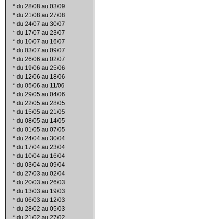
*
du 28/08 au 03/09
*
du 21/08 au 27/08
*
du 24/07 au 30/07
*
du 17/07 au 23/07
*
du 10/07 au 16/07
*
du 03/07 au 09/07
*
du 26/06 au 02/07
*
du 19/06 au 25/06
*
du 12/06 au 18/06
*
du 05/06 au 11/06
*
du 29/05 au 04/06
*
du 22/05 au 28/05
*
du 15/05 au 21/05
*
du 08/05 au 14/05
*
du 01/05 au 07/05
*
du 24/04 au 30/04
*
du 17/04 au 23/04
*
du 10/04 au 16/04
*
du 03/04 au 09/04
*
du 27/03 au 02/04
*
du 20/03 au 26/03
*
du 13/03 au 19/03
*
du 06/03 au 12/03
*
du 28/02 au 05/03
*
du 21/02 au 27/02