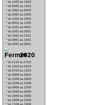
*
du 14/03 au 19/03
*
du 06/03 au 12/03
*
du 28/02 au 05/03
*
du 20/02 au 25/02
*
du 13/02 au 19/02
*
du 06/02 au 12/02
*
du 31/01 au 04/02
*
du 23/01 au 28/01
*
du 16/01 au 22/01
*
du 09/01 au 14/01
*
du 02/01 au 08/01
2020
*
du 21/10 au 27/10
*
du 14/10 au 20/10
*
du 07/10 au 13/10
*
du 30/09 au 06/10
*
du 23/09 au 29/09
*
du 16/09 au 22/09
*
du 09/09 au 15/09
*
du 02/09 au 06/09
*
du 26/08 au 30/08
*
du 19/08 au 23/08
*
du 12/08 au 16/08