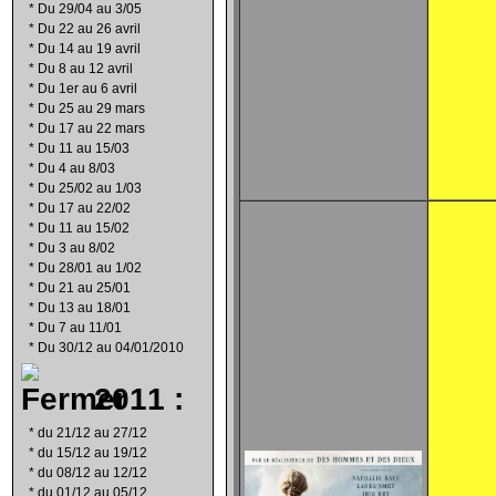
*
Du 29/04 au 3/05
*
Du 22 au 26 avril
*
Du 14 au 19 avril
*
Du 8 au 12 avril
*
Du 1er au 6 avril
*
Du 25 au 29 mars
*
Du 17 au 22 mars
*
Du 11 au 15/03
*
Du 4 au 8/03
*
Du 25/02 au 1/03
*
Du 17 au 22/02
*
Du 11 au 15/02
*
Du 3 au 8/02
*
Du 28/01 au 1/02
*
Du 21 au 25/01
*
Du 13 au 18/01
*
Du 7 au 11/01
*
Du 30/12 au 04/01/2010
2011 :
*
du 21/12 au 27/12
*
du 15/12 au 19/12
*
du 08/12 au 12/12
*
du 01/12 au 05/12