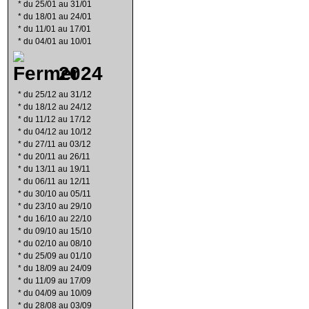
*
du 25/01 au 31/01
*
du 18/01 au 24/01
*
du 11/01 au 17/01
*
du 04/01 au 10/01
2024
*
du 25/12 au 31/12
*
du 18/12 au 24/12
*
du 11/12 au 17/12
*
du 04/12 au 10/12
*
du 27/11 au 03/12
*
du 20/11 au 26/11
*
du 13/11 au 19/11
*
du 06/11 au 12/11
*
du 30/10 au 05/11
*
du 23/10 au 29/10
*
du 16/10 au 22/10
*
du 09/10 au 15/10
*
du 02/10 au 08/10
*
du 25/09 au 01/10
*
du 18/09 au 24/09
*
du 11/09 au 17/09
*
du 04/09 au 10/09
*
du 28/08 au 03/09