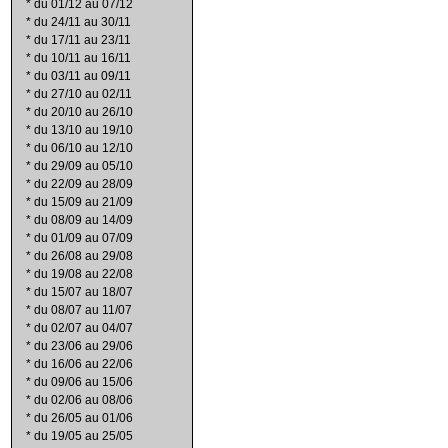
*
du 01/12 au 07/12
*
du 24/11 au 30/11
*
du 17/11 au 23/11
*
du 10/11 au 16/11
*
du 03/11 au 09/11
*
du 27/10 au 02/11
*
du 20/10 au 26/10
*
du 13/10 au 19/10
*
du 06/10 au 12/10
*
du 29/09 au 05/10
*
du 22/09 au 28/09
*
du 15/09 au 21/09
*
du 08/09 au 14/09
*
du 01/09 au 07/09
*
du 26/08 au 29/08
*
du 19/08 au 22/08
*
du 15/07 au 18/07
*
du 08/07 au 11/07
*
du 02/07 au 04/07
*
du 23/06 au 29/06
*
du 16/06 au 22/06
*
du 09/06 au 15/06
*
du 02/06 au 08/06
*
du 26/05 au 01/06
*
du 19/05 au 25/05