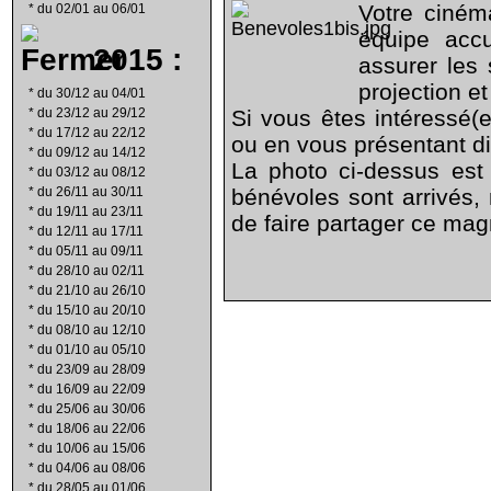
Votre ciném
*
du 02/01 au 06/01
équipe acc
2015 :
assurer les 
projection e
*
du 30/12 au 04/01
*
du 23/12 au 29/12
Si vous êtes intéressé(e
*
du 17/12 au 22/12
ou en vous présentant d
*
du 09/12 au 14/12
La photo ci-dessus est
*
du 03/12 au 08/12
*
du 26/11 au 30/11
bénévoles sont arrivés,
*
du 19/11 au 23/11
de faire partager ce magn
*
du 12/11 au 17/11
*
du 05/11 au 09/11
*
du 28/10 au 02/11
*
du 21/10 au 26/10
*
du 15/10 au 20/10
*
du 08/10 au 12/10
*
du 01/10 au 05/10
*
du 23/09 au 28/09
*
du 16/09 au 22/09
*
du 25/06 au 30/06
*
du 18/06 au 22/06
*
du 10/06 au 15/06
*
du 04/06 au 08/06
*
du 28/05 au 01/06