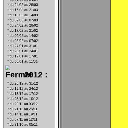
*
du 24/03 au 28/03
*
du 16/03 au 21/03
*
du 10/03 au 14/03
*
du 02/03 au 07/03
*
du 24/02 au 28/02
*
du 17/02 au 21/02
*
du 09/02 au 14/02
*
du 03/02 au 07/02
*
du 27/01 au 31/01
*
du 20/01 au 24/01
*
du 12/01 au 17/01
*
du 06/01 au 11/01
2012 :
*
du 26/12 au 31/12
*
du 19/12 au 24/12
*
du 13/12 au 17/12
*
du 05/12 au 10/12
*
du 29/11 au 03/12
*
du 21/11 au 26/11
*
du 14/11 au 19/11
*
du 07/11 au 12/11
*
du 31/10 au 05/11