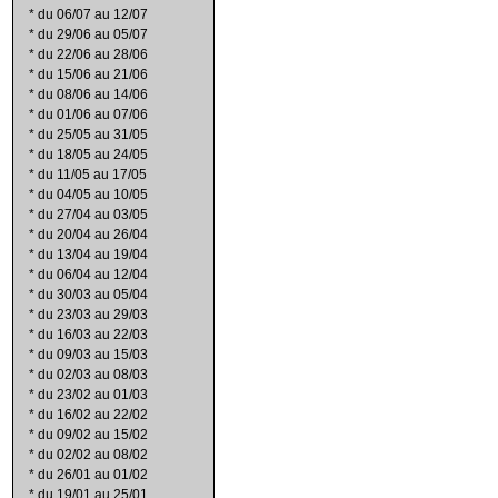
*
du 06/07 au 12/07
*
du 29/06 au 05/07
*
du 22/06 au 28/06
*
du 15/06 au 21/06
*
du 08/06 au 14/06
*
du 01/06 au 07/06
*
du 25/05 au 31/05
*
du 18/05 au 24/05
*
du 11/05 au 17/05
*
du 04/05 au 10/05
*
du 27/04 au 03/05
*
du 20/04 au 26/04
*
du 13/04 au 19/04
*
du 06/04 au 12/04
*
du 30/03 au 05/04
*
du 23/03 au 29/03
*
du 16/03 au 22/03
*
du 09/03 au 15/03
*
du 02/03 au 08/03
*
du 23/02 au 01/03
*
du 16/02 au 22/02
*
du 09/02 au 15/02
*
du 02/02 au 08/02
*
du 26/01 au 01/02
*
du 19/01 au 25/01