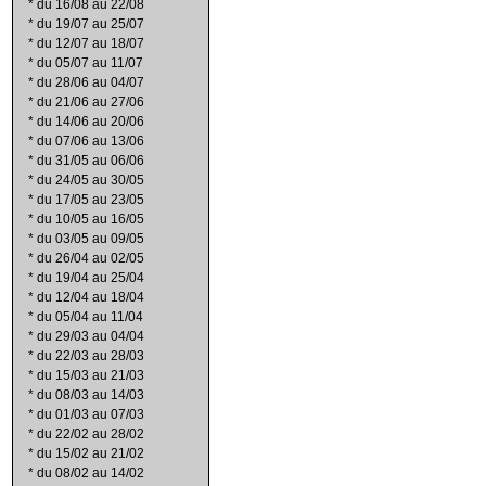
*
du 16/08 au 22/08
*
du 19/07 au 25/07
*
du 12/07 au 18/07
*
du 05/07 au 11/07
*
du 28/06 au 04/07
*
du 21/06 au 27/06
*
du 14/06 au 20/06
*
du 07/06 au 13/06
*
du 31/05 au 06/06
*
du 24/05 au 30/05
*
du 17/05 au 23/05
*
du 10/05 au 16/05
*
du 03/05 au 09/05
*
du 26/04 au 02/05
*
du 19/04 au 25/04
*
du 12/04 au 18/04
*
du 05/04 au 11/04
*
du 29/03 au 04/04
*
du 22/03 au 28/03
*
du 15/03 au 21/03
*
du 08/03 au 14/03
*
du 01/03 au 07/03
*
du 22/02 au 28/02
*
du 15/02 au 21/02
*
du 08/02 au 14/02