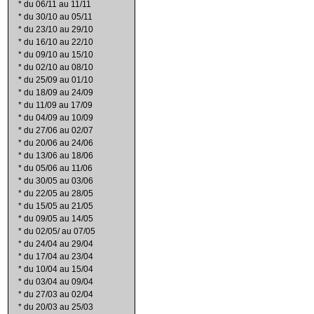
*
du 06/11 au 11/11
*
du 30/10 au 05/11
*
du 23/10 au 29/10
*
du 16/10 au 22/10
*
du 09/10 au 15/10
*
du 02/10 au 08/10
*
du 25/09 au 01/10
*
du 18/09 au 24/09
*
du 11/09 au 17/09
*
du 04/09 au 10/09
*
du 27/06 au 02/07
*
du 20/06 au 24/06
*
du 13/06 au 18/06
*
du 05/06 au 11/06
*
du 30/05 au 03/06
*
du 22/05 au 28/05
*
du 15/05 au 21/05
*
du 09/05 au 14/05
*
du 02/05/ au 07/05
*
du 24/04 au 29/04
*
du 17/04 au 23/04
*
du 10/04 au 15/04
*
du 03/04 au 09/04
*
du 27/03 au 02/04
*
du 20/03 au 25/03