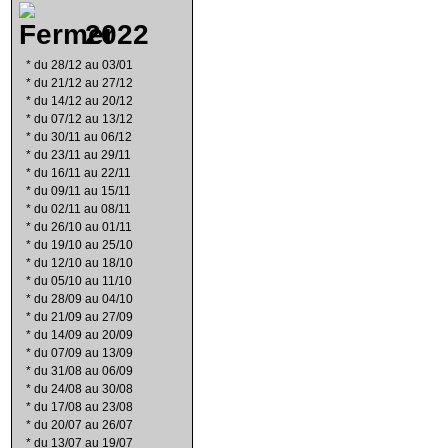
2022
*
du 28/12 au 03/01
*
du 21/12 au 27/12
*
du 14/12 au 20/12
*
du 07/12 au 13/12
*
du 30/11 au 06/12
*
du 23/11 au 29/11
*
du 16/11 au 22/11
*
du 09/11 au 15/11
*
du 02/11 au 08/11
*
du 26/10 au 01/11
*
du 19/10 au 25/10
*
du 12/10 au 18/10
*
du 05/10 au 11/10
*
du 28/09 au 04/10
*
du 21/09 au 27/09
*
du 14/09 au 20/09
*
du 07/09 au 13/09
*
du 31/08 au 06/09
*
du 24/08 au 30/08
*
du 17/08 au 23/08
*
du 20/07 au 26/07
*
du 13/07 au 19/07