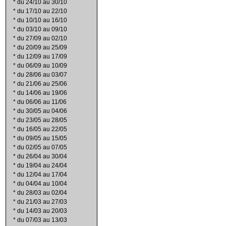
*
du 24/10 au 30/10
*
du 17/10 au 22/10
*
du 10/10 au 16/10
*
du 03/10 au 09/10
*
du 27/09 au 02/10
*
du 20/09 au 25/09
*
du 12/09 au 17/09
*
du 06/09 au 10/09
*
du 28/06 au 03/07
*
du 21/06 au 25/06
*
du 14/06 au 19/06
*
du 06/06 au 11/06
*
du 30/05 au 04/06
*
du 23/05 au 28/05
*
du 16/05 au 22/05
*
du 09/05 au 15/05
*
du 02/05 au 07/05
*
du 26/04 au 30/04
*
du 19/04 au 24/04
*
du 12/04 au 17/04
*
du 04/04 au 10/04
*
du 28/03 au 02/04
*
du 21/03 au 27/03
*
du 14/03 au 20/03
*
du 07/03 au 13/03