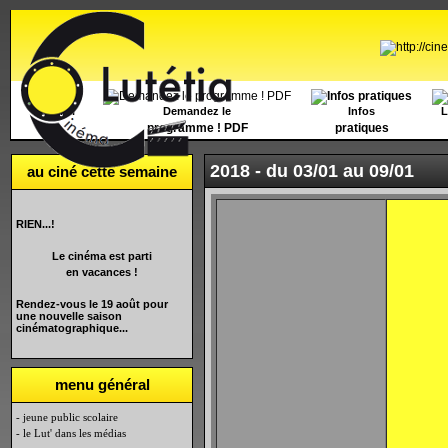
Accueil
Demandez le
Infos
L
programme ! PDF
pratiques
2018 -
du 03/01 au 09/01
au ciné cette semaine
RIEN...!
Le cinéma est parti
en vacances !
Rendez-vous le 19 août pour
une nouvelle saison
cinématographique...
menu général
- jeune public scolaire
- le Lut' dans les médias