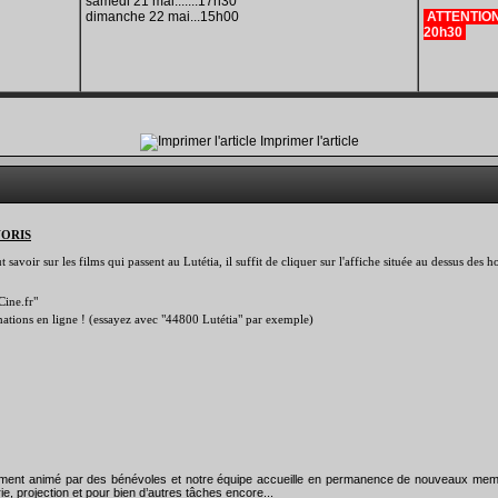
samedi 21 mai.......17h30
dimanche 22 mai...15h00
ATTENTION 
20h30
Imprimer l'article
VORIS
savoir sur les films qui passent au Lutétia, il suffit de cliquer sur l'affiche située au dessus des
Cine.fr"
rmations en ligne ! (essayez avec "44800 Lutétia" par exemple)
rement animé par des bénévoles et notre équipe accueille en permanence de nouveaux mem
ie, projection et pour bien d’autres tâches encore...