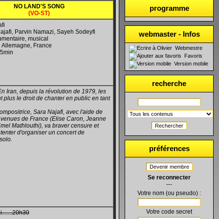
NO LAND'S SONG
programme
(VO-ST)
fi
ajafi, Parvin Namazi, Sayeh Sodeyfi
webmaster - Infos
umentaire, musical
: Allemagne, France
Webmestre
35min
Favoris
Version mobile
recherche
En Iran, depuis la révolution de 1979, les
 plus le droit de chanter en public en tant
.
mpositrice, Sara Najafi, avec l'aide de
es venues de France (Elise Caron, Jeanne
mel Mathlouthi), va braver censure et
Rechercher
tenter d'organiser un concert de
solo.
préférences
Devenir membre
Se reconnecter
---
Votre nom (ou pseudo) :
Votre code secret
.......20h30