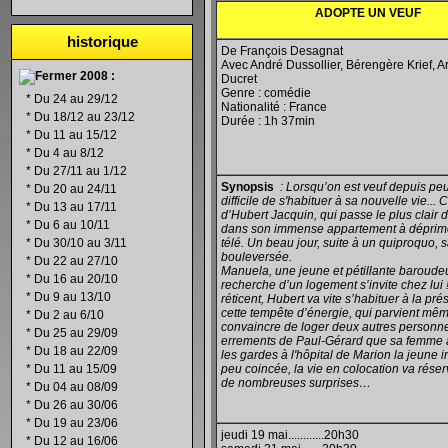
ADOPTE UN VEUF
historique
De François Desagnat
Avec André Dussollier, Bérengère Krief, 
2008 :
Ducret
Genre : comédie
*
Du 24 au 29/12
Nationalité : France
*
Du 18/12 au 23/12
Durée : 1h 37min
*
Du 11 au 15/12
*
Du 4 au 8/12
*
Du 27/11 au 1/12
Synopsis
: Lorsqu’on est veuf depuis peu,
*
Du 20 au 24/11
difficile de s'habituer à sa nouvelle vie... C
*
Du 13 au 17/11
d’Hubert Jacquin, qui passe le plus clair
*
Du 6 au 10/11
dans son immense appartement à déprim
*
Du 30/10 au 3/11
télé. Un beau jour, suite à un quiproquo, s
bouleversée.
*
Du 22 au 27/10
Manuela, une jeune et pétillante baroude
*
Du 16 au 20/10
recherche d’un logement s’invite chez lui 
*
Du 9 au 13/10
réticent, Hubert va vite s’habituer à la pr
cette tempête d’énergie, qui parvient mêm
*
Du 2 au 6/10
convaincre de loger deux autres personne
*
Du 25 au 29/09
errements de Paul-Gérard que sa femme a 
*
Du 18 au 22/09
les gardes à l'hôpital de Marion la jeune i
*
Du 11 au 15/09
peu coincée, la vie en colocation va rése
de nombreuses surprises…
*
Du 04 au 08/09
*
Du 26 au 30/06
*
Du 19 au 23/06
jeudi 19 mai............20h30
*
Du 12 au 16/06