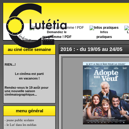
Accueil
Demandez le
Infos
L
programme ! PDF
pratiques
2016 : -
du 19/05 au 24/05
au ciné cette semaine
RIEN...!
Le cinéma est parti
en vacances !
Rendez-vous le 19 août pour
une nouvelle saison
cinématographique...
menu général
- jeune public scolaire
- le Lut' dans les médias