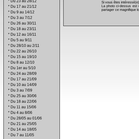
*
Du 23 au 28/12
Si vous êtes intéressé(e
La photo ci-dessus est 
*
Du 17 au 21/12
partager ce magnifique lo
*
Du 9 au 14/12
*
Du 3 au 7/12
*
Du 26 au 30/11
*
Du 18 au 23/11
*
Du 12 au 16/11
*
Du 5 au 9/11
*
Du 28/10 au 2/11
*
Du 22 au 26/10
*
Du 15 au 19/10
*
Du 8 au 12/10
*
Du 1er au 5/10
*
Du 24 au 28/09
*
Du 17 au 21/09
*
Du 10 au 14/09
*
Du 3 au 7/09
*
Du 25 au 30/06
*
Du 18 au 22/06
*
Du 11 au 15/06
*
Du 4 au 8/06
*
Du 28/05 au 01/06
*
Du 21 au 25/05
*
Du 14 au 18/05
*
Du 7 au 11/05