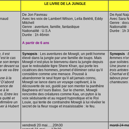
LE LIVRE DE LA JUNGLE
De Jon Favreau
De Ayat Naja
Arnaud
Avec les voix de Lambert Wilson, Leïla Bekhti, Eddy
Avec Sara N
Mitchell
Genre : doc
Genre : aventure, famille, fantastique
Nationalité 
Nationalité : U.S.A
Durée : 1h 
Durée : 1h 46min
A partir de 6 ans
 il est
Synopsis
: Les aventures de Mowgli, un petit homme
Synopsis
: 
’est le cas
élevé dans la jungle par une famille de loups. Mais
femmes n'ont
 de son temps
Mowgli n’est plus le bienvenu dans la jungle depuis
que solistes
er devant sa
que le redoutable tigre Shere Khan, qui porte les
Une jeune co
a vie va être
cicatrices des hommes, promet d’éliminer celui qu’il
trois artist
considère comme une menace. Poussé à
Cherhal et E
use à la
abandonner le seul foyer qu’il ait jamais connu,
tabous pour 
! D’abord
Mowgli se lance dans un voyage captivant, à la
chanteuses 
ésence de
découverte de soi, guidé par son mentor la panthère
e à le
Bagheera et l’ours Baloo. Sur le chemin, Mowgli
s. Entre les
rencontre des créatures comme Kaa, un pyton à la
quitté et
voix séduisante et au regard hypnotique et le Roi
nfirmière un
Louie, qui tente de contraindre Mowgli à lui révéler le
rver à Hubert
secret de la fleur rouge et insaisissable : le feu.
vendredi 20 mai......20h30
mardi 24 mai