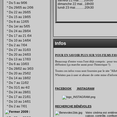
samedi 21 mai.......20h30
*
Du 5 au 9/06
dimanche 22 mai...18h00
*
Du 29/05 au 2/06
lundi 23 mai............20h30
*
Du 22 au 26/05
*
Du 15 au 19/05
*
Du 8 au 12/05
*
Du 1er au 5/05
*
Du 24 au 28/04
*
Du 17 au 21 /04
*
Du 10 au 14/04
Infos
*
Du 2 au 7/04
*
Du 27 au 31/03
*
Du 20 au 24/03
POUR EN SAVOIR PLUS SUR VOS FILMS FA
*
Du 13 au 17/03
Beaucoup d'entre vous l'ont déjà compris : pour tout 
*
Du 6 au 10/03
diffusion (ça marche aussi pour l'historique !).
*
Du 28/02 au 3/03
Toutes ces infos vous sont fournies par le site "Allo
*
Du 20 au 25/02
N'hésitez pas à user et abuser de cette mine d'info
*
Du 14 au 18/02
*
Du 7 au 11/02
*
Du 31/1 au 4/2
FACEBOOK
INSTAGRAM
*
Du 24 au 28/01
*
Du 17 au 21/01
*
Du 10 au 14/01
*
Du 2 au 7/01
RECHERCHE B
É
N
É
VOLES
2009 :
Votre cinéma est entiè
caisse, contrôle, confiser