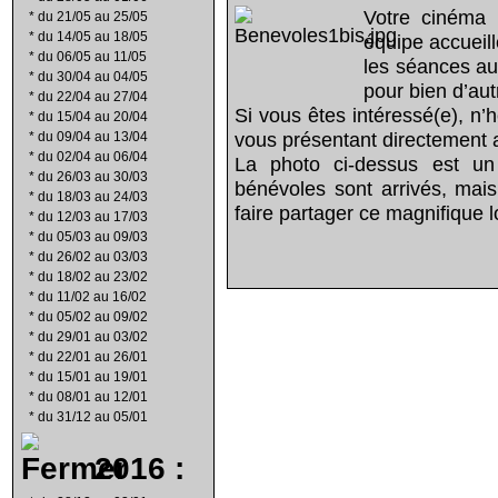
Votre cinéma 
*
du 21/05 au 25/05
*
du 14/05 au 18/05
équipe accuei
*
du 06/05 au 11/05
les séances aux
*
du 30/04 au 04/05
pour bien d’aut
*
du 22/04 au 27/04
Si vous êtes intéressé(e), n’
*
du 15/04 au 20/04
vous présentant directement 
*
du 09/04 au 13/04
*
du 02/04 au 06/04
La photo ci-dessus est un
*
du 26/03 au 30/03
bénévoles sont arrivés, mai
*
du 18/03 au 24/03
faire partager ce magnifique lo
*
du 12/03 au 17/03
*
du 05/03 au 09/03
*
du 26/02 au 03/03
*
du 18/02 au 23/02
*
du 11/02 au 16/02
*
du 05/02 au 09/02
*
du 29/01 au 03/02
*
du 22/01 au 26/01
*
du 15/01 au 19/01
*
du 08/01 au 12/01
*
du 31/12 au 05/01
2016 :