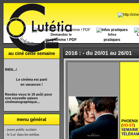
Accueil
Demandez le
Infos
L
programme ! PDF
pratiques
2016 : -
du 20/01 au 26/01
au ciné cette semaine
RIEN...!
Le cinéma est parti
en vacances !
Rendez-vous le 19 août pour
une nouvelle saison
cinématographique...
menu général
PHOENIX
(
VO-ST
)
- jeune public scolaire
SEMAINE
TÉLÉRA
- le Lut' dans les médias