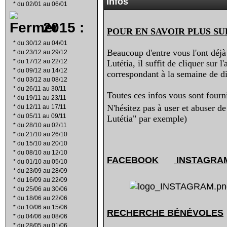
Infos
*
du 02/01 au 06/01
2015 :
POUR EN SAVOIR PLUS SU
*
du 30/12 au 04/01
Beaucoup d'entre vous l'ont déjà 
*
du 23/12 au 29/12
*
du 17/12 au 22/12
Lutétia, il suffit de cliquer sur 
*
du 09/12 au 14/12
correspondant à la semaine de dif
*
du 03/12 au 08/12
*
du 26/11 au 30/11
Toutes ces infos vous sont fourni
*
du 19/11 au 23/11
N'hésitez pas à user et abuser d
*
du 12/11 au 17/11
*
du 05/11 au 09/11
Lutétia" par exemple)
*
du 28/10 au 02/11
*
du 21/10 au 26/10
*
du 15/10 au 20/10
*
du 08/10 au 12/10
FACEBOOK
INSTAGRA
*
du 01/10 au 05/10
*
du 23/09 au 28/09
*
du 16/09 au 22/09
*
du 25/06 au 30/06
*
du 18/06 au 22/06
*
du 10/06 au 15/06
RECHERCHE B
É
N
É
VOLES
*
du 04/06 au 08/06
*
du 28/05 au 01/06