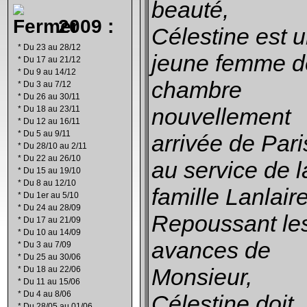
beauté,
2009 :
Célestine est 
*
Du 23 au 28/12
jeune femme d
*
Du 17 au 21/12
*
Du 9 au 14/12
chambre
*
Du 3 au 7/12
*
Du 26 au 30/11
nouvellement
*
Du 18 au 23/11
*
Du 12 au 16/11
*
Du 5 au 9/11
arrivée de Pari
*
Du 28/10 au 2/11
*
Du 22 au 26/10
au service de l
*
Du 15 au 19/10
*
Du 8 au 12/10
famille Lanlaire
*
Du 1er au 5/10
*
Du 24 au 28/09
Repoussant le
*
Du 17 au 21/09
*
Du 10 au 14/09
avances de
*
Du 3 au 7/09
*
Du 25 au 30/06
Monsieur,
*
Du 18 au 22/06
*
Du 11 au 15/06
*
Du 4 au 8/06
Célestine doit
*
Du 28/05 au 01/06