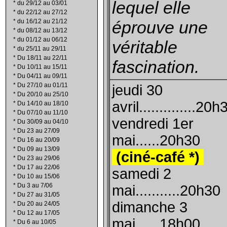
lequel elle
*
du 29/12 au 03/01
*
du 22/12 au 27/12
*
du 16/12 au 21/12
éprouve une
*
du 08/12 au 13/12
*
du 01/12 au 06/12
véritable
*
du 25/11 au 29/11
*
Du 18/11 au 22/11
fascination.
*
Du 10/11 au 15/11
*
Du 04/11 au 09/11
*
Du 27/10 au 01/11
jeudi 30
*
Du 20/10 au 25/10
avril..............20h
*
Du 14/10 au 18/10
*
Du 07/10 au 11/10
vendredi 1er
*
Du 30/09 au 04/10
*
Du 23 au 27/09
mai......20h30
*
Du 16 au 20/09
*
Du 09 au 13/09
(ciné-café *)
*
Du 23 au 29/06
*
Du 17 au 22/06
samedi 2
*
Du 10 au 15/06
*
Du 3 au 7/06
mai...........20h30
*
Du 27 au 31/05
dimanche 3
*
Du 20 au 24/05
*
Du 12 au 17/05
mai......18h00
*
Du 6 au 10/05