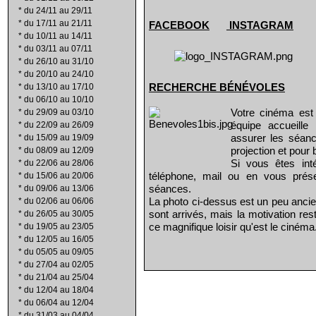
*
du 24/11 au 29/11
*
du 17/11 au 21/11
FACEBOOK
INSTAGRAM
*
du 10/11 au 14/11
*
du 03/11 au 07/11
*
du 26/10 au 31/10
*
du 20/10 au 24/10
RECHERCHE B
É
N
É
VOLES
*
du 13/10 au 17/10
*
du 06/10 au 10/10
Votre cinéma est
*
du 29/09 au 03/10
équipe accueill
*
du 22/09 au 26/09
assurer les séanc
*
du 15/09 au 19/09
projection et pour 
*
du 08/09 au 12/09
Si vous êtes int
*
du 22/06 au 28/06
téléphone, mail ou en vous prés
*
du 15/06 au 20/06
séances.
*
du 09/06 au 13/06
La photo ci-dessus est un peu ancie
*
du 02/06 au 06/06
sont arrivés, mais la motivation re
*
du 26/05 au 30/05
ce magnifique loisir qu'est le cinéma
*
du 19/05 au 23/05
*
du 12/05 au 16/05
*
du 05/05 au 09/05
*
du 27/04 au 02/05
*
du 21/04 au 25/04
*
du 12/04 au 18/04
*
du 06/04 au 12/04
*
du 31/03 au 04/04