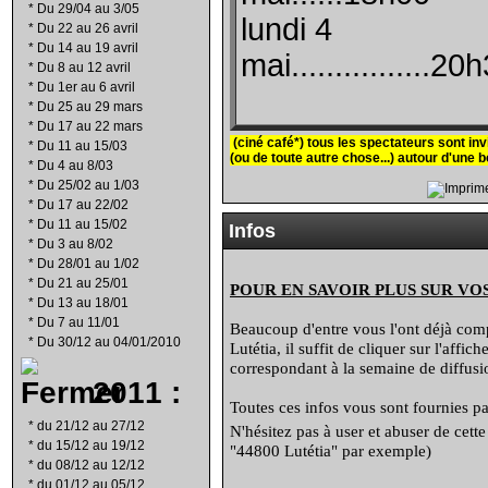
*
Du 29/04 au 3/05
lundi 4
*
Du 22 au 26 avril
*
Du 14 au 19 avril
mai................20
*
Du 8 au 12 avril
*
Du 1er au 6 avril
*
Du 25 au 29 mars
*
Du 17 au 22 mars
(ciné café*)
tous les spectateurs sont invi
*
Du 11 au 15/03
(ou de toute autre chose...) autour d'une b
*
Du 4 au 8/03
*
Du 25/02 au 1/03
*
Du 17 au 22/02
*
Du 11 au 15/02
Infos
*
Du 3 au 8/02
*
Du 28/01 au 1/02
*
Du 21 au 25/01
POUR EN SAVOIR PLUS SUR VO
*
Du 13 au 18/01
*
Du 7 au 11/01
Beaucoup d'entre vous l'ont déjà compr
*
Du 30/12 au 04/01/2010
Lutétia, il suffit de cliquer sur l'affi
correspondant à la semaine de diffusio
2011 :
Toutes ces infos vous sont fournies par
*
du 21/12 au 27/12
N'hésitez pas à user et abuser de cett
*
du 15/12 au 19/12
"44800 Lutétia" par exemple)
*
du 08/12 au 12/12
*
du 01/12 au 05/12