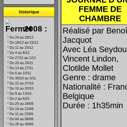
FEMME DE
historique
CHAMBRE
2008 :
Réalisé par Benoî
*
Du 24 au 29/12
Jacquot
*
Du 18/12 au 23/12
Avec Léa Seydou
*
Du 11 au 15/12
*
Du 4 au 8/12
Vincent Lindon,
*
Du 27/11 au 1/12
*
Du 20 au 24/11
Clotilde Mollet
*
Du 13 au 17/11
*
Du 6 au 10/11
Genre : drame
*
Du 30/10 au 3/11
*
Du 22 au 27/10
Nationalité : Fran
*
Du 16 au 20/10
*
Du 9 au 13/10
Belgique
*
Du 2 au 6/10
Durée : 1h35min
*
Du 25 au 29/09
*
Du 18 au 22/09
*
Du 11 au 15/09
*
Du 04 au 08/09
*
Du 26 au 30/06