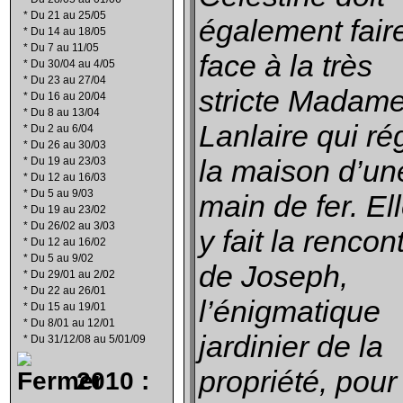
*
Du 21 au 25/05
également fair
*
Du 14 au 18/05
*
Du 7 au 11/05
face à la très
*
Du 30/04 au 4/05
*
Du 23 au 27/04
stricte Madam
*
Du 16 au 20/04
*
Du 8 au 13/04
Lanlaire qui rég
*
Du 2 au 6/04
*
Du 26 au 30/03
la maison d’un
*
Du 19 au 23/03
*
Du 12 au 16/03
*
Du 5 au 9/03
main de fer. El
*
Du 19 au 23/02
*
Du 26/02 au 3/03
y fait la rencon
*
Du 12 au 16/02
*
Du 5 au 9/02
de Joseph,
*
Du 29/01 au 2/02
*
Du 22 au 26/01
l’énigmatique
*
Du 15 au 19/01
*
Du 8/01 au 12/01
jardinier de la
*
Du 31/12/08 au 5/01/09
propriété, pour
2010 :