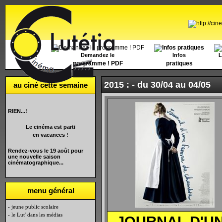
Accueil
Demandez le
Infos
L
programme ! PDF
pratiques
2015 : -
du 30/04 au 04/05
au ciné cette semaine
RIEN...!
Le cinéma est parti
en vacances !
Rendez-vous le 19 août pour
une nouvelle saison
cinématographique...
menu général
- jeune public scolaire
- le Lut' dans les médias
JOURNAL D'U