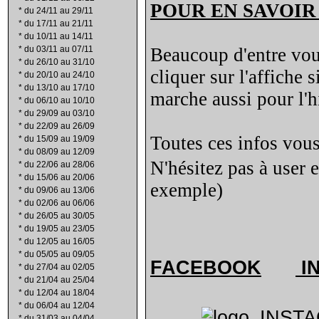
POUR EN SAVOIR
*
du 24/11 au 29/11
*
du 17/11 au 21/11
*
du 10/11 au 14/11
*
du 03/11 au 07/11
Beaucoup d'entre vous 
*
du 26/10 au 31/10
cliquer sur l'affiche
*
du 20/10 au 24/10
*
du 13/10 au 17/10
marche aussi pour l'hi
*
du 06/10 au 10/10
*
du 29/09 au 03/10
*
du 22/09 au 26/09
Toutes ces infos vous
*
du 15/09 au 19/09
*
du 08/09 au 12/09
N'hésitez pas à user 
*
du 22/06 au 28/06
*
du 15/06 au 20/06
exemple)
*
du 09/06 au 13/06
*
du 02/06 au 06/06
*
du 26/05 au 30/05
*
du 19/05 au 23/05
*
du 12/05 au 16/05
*
du 05/05 au 09/05
FACEBOOK
I
*
du 27/04 au 02/05
*
du 21/04 au 25/04
*
du 12/04 au 18/04
*
du 06/04 au 12/04
*
du 31/03 au 04/04