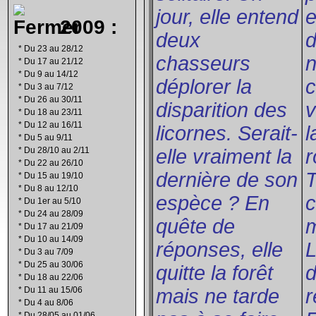
jour, elle entend
2009 :
deux
d
*
Du 23 au 28/12
chasseurs
*
Du 17 au 21/12
*
Du 9 au 14/12
déplorer la
c
*
Du 3 au 7/12
*
Du 26 au 30/11
disparition des
v
*
Du 18 au 23/11
*
Du 12 au 16/11
licornes. Serait-
*
Du 5 au 9/11
*
Du 28/10 au 2/11
elle vraiment la
r
*
Du 22 au 26/10
dernière de son
T
*
Du 15 au 19/10
*
Du 8 au 12/10
espèce ? En
c
*
Du 1er au 5/10
*
Du 24 au 28/09
quête de
*
Du 17 au 21/09
*
Du 10 au 14/09
réponses, elle
*
Du 3 au 7/09
*
Du 25 au 30/06
quitte la forêt
d
*
Du 18 au 22/06
*
Du 11 au 15/06
mais ne tarde
r
*
Du 4 au 8/06
*
Du 28/05 au 01/06