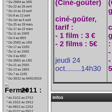
(Ciné-goûter)
(
*
Du 29/04 au 3/05
*
Du 22 au 26 avril
g
*
Du 14 au 19 avril
*
Du 8 au 12 avril
ciné-goûter,
*
Du 1er au 6 avril
*
Du 25 au 29 mars
tarif :
c
*
Du 17 au 22 mars
- 1 film : 3 €
g
*
Du 11 au 15/03
*
Du 4 au 8/03
- 2 films : 5€
:
*
Du 25/02 au 1/03
*
Du 17 au 22/02
-
*
Du 11 au 15/02
*
Du 3 au 8/02
jeudi 24
-
*
Du 28/01 au 1/02
*
Du 21 au 25/01
oct........14h30
*
Du 13 au 18/01
*
Du 7 au 11/01
*
Du 30/12 au 04/01/2010
2011 :
Infos
*
du 21/12 au 27/12
*
du 15/12 au 19/12
*
du 08/12 au 12/12
*
du 01/12 au 05/12