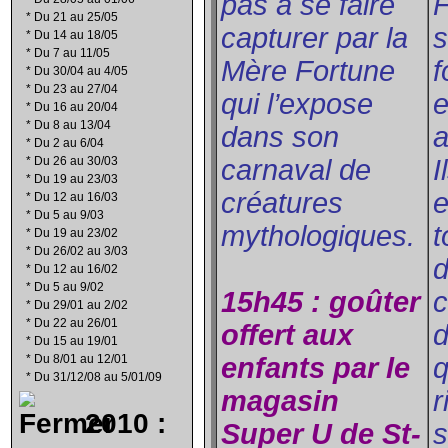
pas à se faire
F
*
Du 21 au 25/05
capturer par la
s
*
Du 14 au 18/05
*
Du 7 au 11/05
Mère Fortune
f
*
Du 30/04 au 4/05
*
Du 23 au 27/04
qui l’expose
e
*
Du 16 au 20/04
*
Du 8 au 13/04
dans son
a
*
Du 2 au 6/04
*
Du 26 au 30/03
carnaval de
I
*
Du 19 au 23/03
créatures
e
*
Du 12 au 16/03
*
Du 5 au 9/03
mythologiques.
t
*
Du 19 au 23/02
*
Du 26/02 au 3/03
d
*
Du 12 au 16/02
*
Du 5 au 9/02
15h45 : goûter
c
*
Du 29/01 au 2/02
*
Du 22 au 26/01
offert aux
d
*
Du 15 au 19/01
*
Du 8/01 au 12/01
enfants par le
q
*
Du 31/12/08 au 5/01/09
magasin
r
2010 :
Super U de St-
s