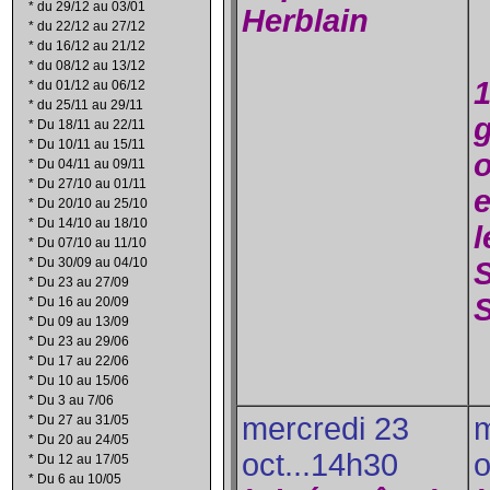
*
du 29/12 au 03/01
Herblain
*
du 22/12 au 27/12
*
du 16/12 au 21/12
*
du 08/12 au 13/12
1
*
du 01/12 au 06/12
*
du 25/11 au 29/11
*
Du 18/11 au 22/11
*
Du 10/11 au 15/11
o
*
Du 04/11 au 09/11
*
Du 27/10 au 01/11
e
*
Du 20/10 au 25/10
*
Du 14/10 au 18/10
l
*
Du 07/10 au 11/10
*
Du 30/09 au 04/10
*
Du 23 au 27/09
S
*
Du 16 au 20/09
*
Du 09 au 13/09
*
Du 23 au 29/06
*
Du 17 au 22/06
*
Du 10 au 15/06
*
Du 3 au 7/06
mercredi 23
m
*
Du 27 au 31/05
*
Du 20 au 24/05
oct...14h30
o
*
Du 12 au 17/05
*
Du 6 au 10/05