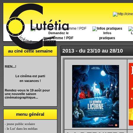
Accueil
Demandez le
Infos
L
programme ! PDF
pratiques
2013 -
du 23/10 au 28/10
au ciné cette semaine
RIEN...!
Le cinéma est parti
en vacances !
Rendez-vous le 19 août pour
une nouvelle saison
cinématographique...
menu général
- jeune public scolaire
- le Lut' dans les médias