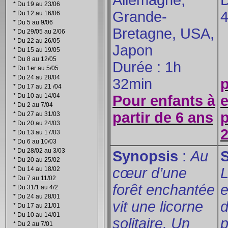
Allemagne,
D
*
Du 19 au 23/06
Grande-
4
*
Du 12 au 16/06
*
Du 5 au 9/06
Bretagne, USA,
*
Du 29/05 au 2/06
*
Du 22 au 26/05
Japon
*
Du 15 au 19/05
*
Du 8 au 12/05
Durée : 1h
*
Du 1er au 5/05
*
Du 24 au 28/04
32min
*
Du 17 au 21 /04
*
Du 10 au 14/04
Pour enfants à
e
*
Du 2 au 7/04
partir de 6 ans
p
*
Du 27 au 31/03
*
Du 20 au 24/03
2
*
Du 13 au 17/03
*
Du 6 au 10/03
*
Du 28/02 au 3/03
Synopsis
:
Au
*
Du 20 au 25/02
cœur d’une
L
*
Du 14 au 18/02
*
Du 7 au 11/02
forêt enchantée
e
*
Du 31/1 au 4/2
*
Du 24 au 28/01
vit une licorne
*
Du 17 au 21/01
*
Du 10 au 14/01
solitaire. Un
p
*
Du 2 au 7/01