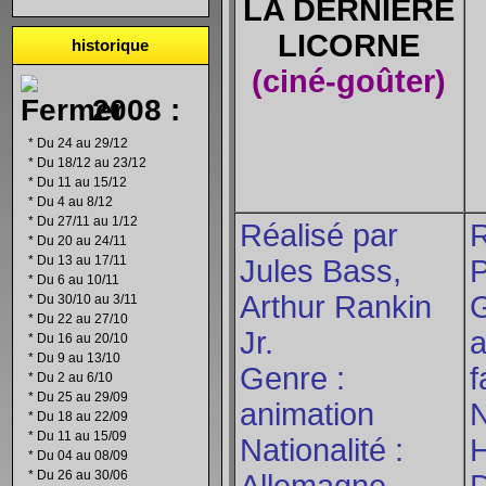
LA DERNIERE
LICORNE
historique
(ciné-goûter)
2008 :
*
Du 24 au 29/12
*
Du 18/12 au 23/12
*
Du 11 au 15/12
*
Du 4 au 8/12
*
Du 27/11 au 1/12
Réalisé par
R
*
Du 20 au 24/11
*
Du 13 au 17/11
Jules Bass,
P
*
Du 6 au 10/11
Arthur Rankin
G
*
Du 30/10 au 3/11
*
Du 22 au 27/10
Jr.
a
*
Du 16 au 20/10
*
Du 9 au 13/10
Genre :
f
*
Du 2 au 6/10
*
Du 25 au 29/09
animation
N
*
Du 18 au 22/09
*
Du 11 au 15/09
Nationalité :
H
*
Du 04 au 08/09
*
Du 26 au 30/06