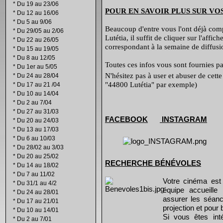
*
Du 19 au 23/06
POUR EN SAVOIR PLUS SUR VO
*
Du 12 au 16/06
*
Du 5 au 9/06
Beaucoup d'entre vous l'ont déjà compr
*
Du 29/05 au 2/06
Lutétia, il suffit de cliquer sur l'affi
*
Du 22 au 26/05
correspondant à la semaine de diffusio
*
Du 15 au 19/05
*
Du 8 au 12/05
Toutes ces infos vous sont fournies par
*
Du 1er au 5/05
N'hésitez pas à user et abuser de cett
*
Du 24 au 28/04
"44800 Lutétia" par exemple)
*
Du 17 au 21 /04
*
Du 10 au 14/04
*
Du 2 au 7/04
*
Du 27 au 31/03
FACEBOOK
INSTAGRAM
*
Du 20 au 24/03
*
Du 13 au 17/03
*
Du 6 au 10/03
*
Du 28/02 au 3/03
*
Du 20 au 25/02
RECHERCHE B
É
N
É
VOLES
*
Du 14 au 18/02
*
Du 7 au 11/02
Votre cinéma est
*
Du 31/1 au 4/2
équipe accueill
*
Du 24 au 28/01
assurer les séanc
*
Du 17 au 21/01
projection et pour 
*
Du 10 au 14/01
Si vous êtes int
*
Du 2 au 7/01