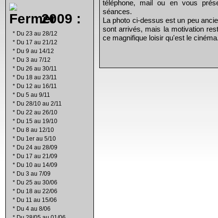
téléphone, mail ou en vous prés
séances.
2009 :
La photo ci-dessus est un peu ancie
sont arrivés, mais la motivation re
*
Du 23 au 28/12
ce magnifique loisir qu'est le cinéma
*
Du 17 au 21/12
*
Du 9 au 14/12
*
Du 3 au 7/12
*
Du 26 au 30/11
*
Du 18 au 23/11
*
Du 12 au 16/11
*
Du 5 au 9/11
*
Du 28/10 au 2/11
*
Du 22 au 26/10
*
Du 15 au 19/10
*
Du 8 au 12/10
*
Du 1er au 5/10
*
Du 24 au 28/09
*
Du 17 au 21/09
*
Du 10 au 14/09
*
Du 3 au 7/09
*
Du 25 au 30/06
*
Du 18 au 22/06
*
Du 11 au 15/06
*
Du 4 au 8/06
*
Du 28/05 au 01/06