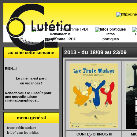
Accueil
Demandez le
Infos
L
programme ! PDF
pratiques
2013 -
du 18/09 au 23/09
au ciné cette semaine
RIEN...!
Le cinéma est parti
en vacances !
Rendez-vous le 19 août pour
une nouvelle saison
cinématographique...
menu général
- jeune public scolaire
- le Lut' dans les médias
CONTES CHINOIS III
MI