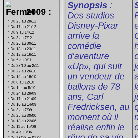
Synopsis
:
2009 :
Des studios
P
*
Du 23 au 28/12
Disney-Pixar
e
*
Du 17 au 21/12
*
Du 9 au 14/12
arrive la
*
Du 3 au 7/12
comédie
*
Du 26 au 30/11
*
Du 18 au 23/11
d'aventure
*
Du 12 au 16/11
*
Du 5 au 9/11
«Up», qui suit
*
Du 28/10 au 2/11
*
Du 22 au 26/10
un vendeur de
*
Du 15 au 19/10
*
Du 8 au 12/10
ballons de 78
l
*
Du 1er au 5/10
*
Du 24 au 28/09
ans, Carl
*
Du 17 au 21/09
Fredricksen, au
*
Du 10 au 14/09
*
Du 3 au 7/09
moment où il
*
Du 25 au 30/06
*
Du 18 au 22/06
réalise enfin le
*
Du 11 au 15/06
*
Du 4 au 8/06
rêve de sa vie.
*
Du 28/05 au 01/06