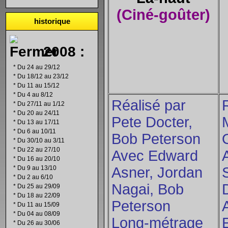
(Ciné-goûter)
historique
2008 :
*
Du 24 au 29/12
*
Du 18/12 au 23/12
*
Du 11 au 15/12
*
Du 4 au 8/12
Réalisé par
*
Du 27/11 au 1/12
*
Du 20 au 24/11
Pete Docter,
*
Du 13 au 17/11
*
Du 6 au 10/11
Bob Peterson
*
Du 30/10 au 3/11
*
Du 22 au 27/10
Avec Edward
*
Du 16 au 20/10
*
Du 9 au 13/10
Asner, Jordan
*
Du 2 au 6/10
Nagai, Bob
*
Du 25 au 29/09
*
Du 18 au 22/09
Peterson
*
Du 11 au 15/09
*
Du 04 au 08/09
Long-métrage
*
Du 26 au 30/06