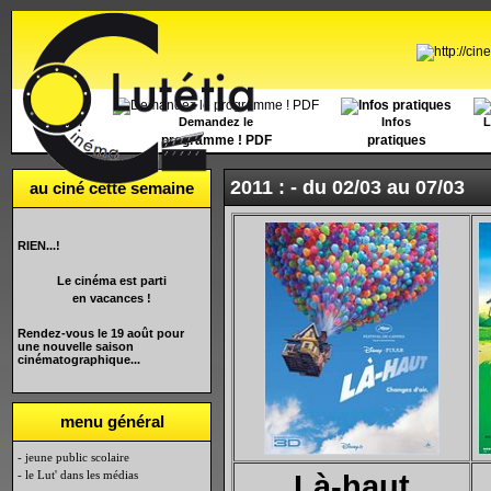
Accueil
Demandez le
Infos
L
programme ! PDF
pratiques
2011 : -
du 02/03 au 07/03
au ciné cette semaine
RIEN...!
Le cinéma est parti
en vacances !
Rendez-vous le 19 août pour
une nouvelle saison
cinématographique...
menu général
- jeune public scolaire
- le Lut' dans les médias
Là-haut