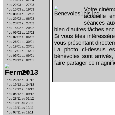
*
du 28/03 au 02/04
*
du 22/03 au 27/03
Votre ciném
*
du 15/03 au 19/03
*
du 08/03 au 12/03
accueille 
*
du 29/02 au 06/03
séances aux 
*
du 23/02 au 27/02
*
du 15/02 au 20/02
bien d’autres tâches enco
*
du 09/02 au 13/02
Si vous êtes intéressé(e
*
du 02/02 au 06/02
vous présentant directe
*
du 26/01 au 30/01
*
du 19/01 au 23/01
La photo ci-dessus es
*
du 12/01 au 16/01
bénévoles sont arrivés,
*
du 05/01 au 09/01
*
du 28/12 au 02/01
faire partager ce magnifi
2013
*
du 26/12 au 31/12
*
du 19/12 au 24/12
*
du 12/12 au 16/12
*
du 05/12 au 09/12
*
du 28/11 au 02/12
*
du 19/11 au 25/11
*
du 13/11 au 19/11
*
du 07/11 au 11/11