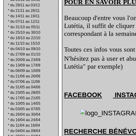
POUR EN SAVOIR PLU
*
du 29/11 au 03/12
*
du 21/11 au 26/11
*
du 14/11 au 19/11
Beaucoup d'entre vous l'ont
*
du 07/11 au 12/11
Lutétia, il suffit de clique
*
du 31/10 au 05/11
correspondant à la semaine
*
du 25/10 au 30/10
*
du 18/10 au 22/10
*
du 11/10 au 15/10
Toutes ces infos vous sont 
*
du 04/10 au 09/10
*
du 27/09 au 01/10
N'hésitez pas à user et ab
*
du 20/09 au 23/09
Lutétia" par exemple)
*
du 13/09 au 17/09
*
du 06/09 au 10/09
*
du 21/06 au 26/06
*
du 07/06 au 11/06
*
du 31/05 au 04/06
*
du 23/05 au 28/05
FACEBOOK
INST
*
du 17/05 au 21/05
*
du 10/05 au 14/05
*
du 03/05 au 07/05
*
du 26/04 au 30/04
*
du 19/04 au 24/04
*
du 11/04 au 16/04
RECHERCHE B
É
N
É
V
*
du 04/04 au 09/04