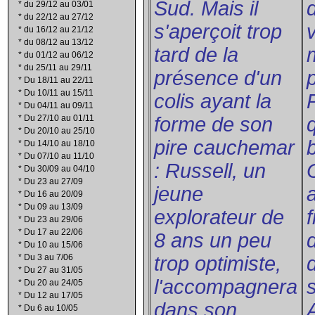
Sud. Mais il
*
du 29/12 au 03/01
*
du 22/12 au 27/12
s'aperçoit trop
*
du 16/12 au 21/12
*
du 08/12 au 13/12
tard de la
*
du 01/12 au 06/12
*
du 25/11 au 29/11
présence d'un
*
Du 18/11 au 22/11
*
Du 10/11 au 15/11
colis ayant la
*
Du 04/11 au 09/11
*
Du 27/10 au 01/11
forme de son
*
Du 20/10 au 25/10
pire cauchemar
*
Du 14/10 au 18/10
*
Du 07/10 au 11/10
: Russell, un
*
Du 30/09 au 04/10
*
Du 23 au 27/09
jeune
*
Du 16 au 20/09
*
Du 09 au 13/09
explorateur de
f
*
Du 23 au 29/06
*
Du 17 au 22/06
8 ans un peu
*
Du 10 au 15/06
*
Du 3 au 7/06
trop optimiste,
*
Du 27 au 31/05
l'accompagnera
*
Du 20 au 24/05
*
Du 12 au 17/05
dans son
*
Du 6 au 10/05