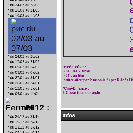
*
du 24/03 au 28/03
*
du 16/03 au 21/03
*
du 10/03 au 14/03
du
02/03 au
07/03
*
du 24/02 au 28/02
*
du 17/02 au 21/02
*
du 09/02 au 14/02
*ciné-Goûter :
- 5€ :les 2 films
*
du 03/02 au 07/02
- 3€ : un film
*
du 27/01 au 31/01
goûter offert par le magasin Super U de St-He
*
du 20/01 au 24/01
*
du 12/01 au 17/01
*Ciné-Enfance :
3 € pour tout le monde
*
du 06/01 au 11/01
2012 :
Infos
*
du 26/12 au 31/12
*
du 19/12 au 24/12
*
du 13/12 au 17/12
*
du 05/12 au 10/12