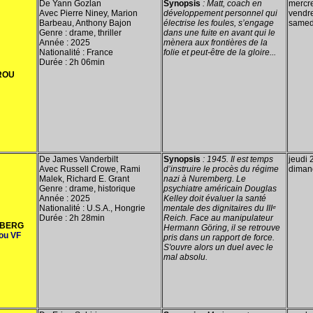
De Yann Gozlan
Synopsis
:
Matt, coach en
mercre
Avec Pierre Niney, Marion
développement personnel qui
vendre
Barbeau, Anthony Bajon
électrise les foules, s’engage
samedi
Genre : drame, thriller
dans une fuite en avant qui le
Année : 2025
mènera aux frontières de la
Nationalité : France
folie et peut-être de la gloire...
Durée : 2h 06min
ROU
De James Vanderbilt
Synopsis
:
1945. Il est temps
jeudi 2
Avec Russell Crowe, Rami
d’instruire le procès du régime
diman
Malek, Richard E. Grant
nazi à Nuremberg. Le
Genre : drame, historique
psychiatre américain Douglas
Année : 2025
Kelley doit évaluer la santé
Nationalité : U.S.A., Hongrie
mentale des dignitaires du IIIᵉ
Durée : 2h 28min
Reich. Face au manipulateur
BERG
Hermann Göring, il se retrouve
ou VF
pris dans un rapport de force.
S'ouvre alors un duel avec le
mal absolu.