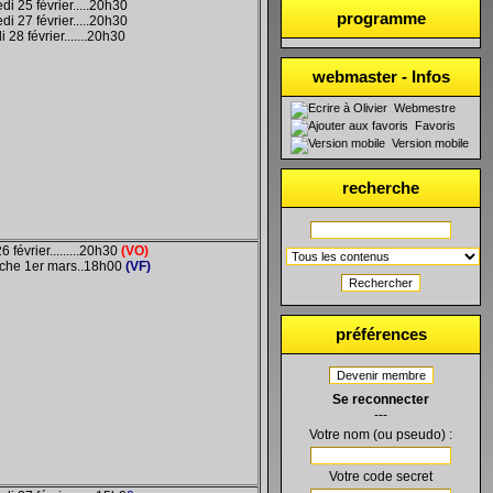
di 25 février.....20h30
programme
di 27 février.....20h30
 28 février.......20h30
webmaster - Infos
Webmestre
Favoris
Version mobile
recherche
6 février.........20h30
(VO)
che 1er mars..18h00
(VF)
Rechercher
préférences
Devenir membre
Se reconnecter
---
Votre nom (ou pseudo) :
Votre code secret