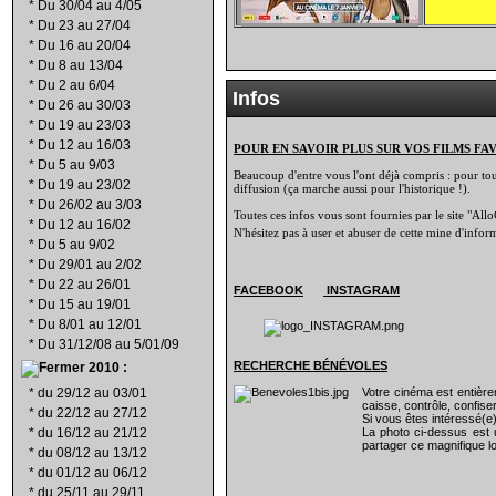
*
Du 30/04 au 4/05
*
Du 23 au 27/04
*
Du 16 au 20/04
*
Du 8 au 13/04
*
Du 2 au 6/04
Infos
*
Du 26 au 30/03
*
Du 19 au 23/03
*
Du 12 au 16/03
POUR EN SAVOIR PLUS SUR VOS FILMS FA
*
Du 5 au 9/03
Beaucoup d'entre vous l'ont déjà compris : pour tout 
*
Du 19 au 23/02
diffusion (ça marche aussi pour l'historique !).
*
Du 26/02 au 3/03
Toutes ces infos vous sont fournies par le site "Allo
*
Du 12 au 16/02
N'hésitez pas à user et abuser de cette mine d'info
*
Du 5 au 9/02
*
Du 29/01 au 2/02
*
Du 22 au 26/01
FACEBOOK
INSTAGRAM
*
Du 15 au 19/01
*
Du 8/01 au 12/01
*
Du 31/12/08 au 5/01/09
RECHERCHE B
É
N
É
VOLES
2010 :
*
du 29/12 au 03/01
Votre cinéma est entiè
caisse, contrôle, confiser
*
du 22/12 au 27/12
Si vous êtes intéressé(e
*
du 16/12 au 21/12
La photo ci-dessus est 
partager ce magnifique lo
*
du 08/12 au 13/12
*
du 01/12 au 06/12
*
du 25/11 au 29/11