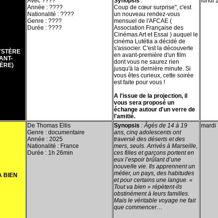
Avec ????
Synopsis
:
lundi 2
Année : ????
Coup de cœur surprise", c'est
Nationalité : ????
un nouveau rendez-vous
Genre : ????
mensuel de l'AFCAE (
Durée : ????
Association Française des
Cinémas Art et Essai ) auquel le
cinéma Lutétia a décidé de
s'associer. C'est la découverte
YSTÈRE
en avant-première d'un film
VANT-
dont vous ne saurez rien
ÈRE)
jusqu'à la dernière minute. Si
vous êtes curieux, cette soirée
est faite pour vous !
A l'issue de la projection, il
vous sera proposé un
échange autour d'un verre de
l'amitié.
De Thomas Ellis
Synopsis
:
Âgés de 14 à 19
mardi 
Genre : documentaire
ans, cinq adolescents ont
Année : 2025
traversé des déserts et des
Nationalité : France
mers, seuls. Arrivés à Marseille,
Durée : 1h 26min
ces filles et garçons portent en
eux l’espoir brûlant d’une
nouvelle vie. Ils apprennent un
métier, un pays, des habitudes
A BIEN
et pour certains une langue. «
Tout va bien » répètent-ils
obstinément à leurs familles.
Mais le véritable voyage ne fait
que commencer…