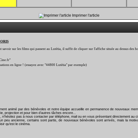
Imprimer l'article
VORIS
savoir sur les films qui passent au Lutétia, il suffit de cliquer sur l'affiche située au dessus des
Cine.fr"
rmations en ligne ! (essayez avec "44800 Lutétia" par exemple)
rement animé par des bénévoles et notre équipe accueille en permanence de nouveaux mem
ie, projection et pour bien d’autres tâches encore...
), n’hésitez pas à nous contacter par téléphone, mail ou en vous présentant directement au
un peu ancienne, certains sont partis, de nouveaux bénévoles sont arrivés, mais la motiva
isir qu'est le cinéma.