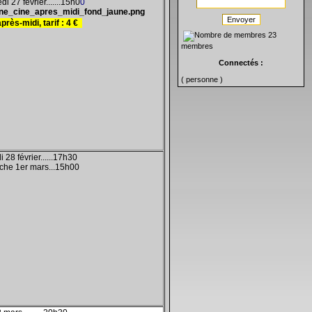
i 27 février.......15h0
0
Envoyer
près-midi, tarif
:
4
€
23
membres
Connectés :
( personne )
 28 février......17h30
che 1er mars...15h00