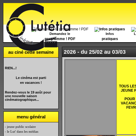
Accueil
Demandez le
Infos
L
programme ! PDF
pratiques
2026 -
du 25/02 au 03/03
au ciné cette semaine
RIEN...!
Le cinéma est parti
en vacances !
TOUS LE
JEUNE 
Rendez-vous le 19 août pour
une nouvelle saison
POUR
cinématographique...
VACANC
FEVR
menu général
- jeune public scolaire
- le Lut' dans les médias