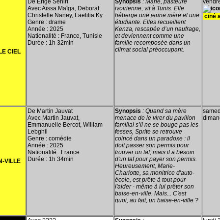
De Erige Sehiri
Synopsis
:
Marie, pasteure
vendred
Avec Aïssa Maïga, Deborat
ivoirienne, vit à Tunis. Elle
Christelle Naney, Laetitia Ky
héberge une jeune mère et une
ciné a
Genre : drame
étudiante. Elles recueillent
Année : 2025
Kenza, rescapée d’un naufrage,
Nationalité : France, Tunisie
et deviennent comme une
Durée : 1h 32min
famille recomposée dans un
climat social préoccupant.
LE CIEL
De Martin Jauvat
Synopsis
:
Quand sa mère
samedi
Avec Martin Jauvat,
menace de le virer du pavillon
diman
Emmanuelle Bercot, William
familial s’il ne se bouge pas les
Lebghil
fesses, Sprite se retrouve
Genre : comédie
coincé dans un paradoxe : il
Année : 2025
doit passer son permis pour
Nationalité : France
trouver un taf, mais il a besoin
Durée : 1h 34min
d'un taf pour payer son permis.
N-VILLE
Heureusement, Marie-
Charlotte, sa monitrice d'auto-
école, est prête à tout pour
l'aider - même à lui prêter son
baise-en-ville. Mais... C'est
quoi, au fait, un baise-en-ville ?