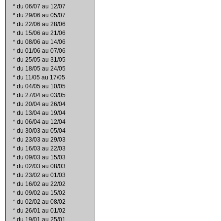
*
du 06/07 au 12/07
*
du 29/06 au 05/07
*
du 22/06 au 28/06
*
du 15/06 au 21/06
*
du 08/06 au 14/06
*
du 01/06 au 07/06
*
du 25/05 au 31/05
*
du 18/05 au 24/05
*
du 11/05 au 17/05
*
du 04/05 au 10/05
*
du 27/04 au 03/05
*
du 20/04 au 26/04
*
du 13/04 au 19/04
*
du 06/04 au 12/04
*
du 30/03 au 05/04
*
du 23/03 au 29/03
*
du 16/03 au 22/03
*
du 09/03 au 15/03
*
du 02/03 au 08/03
*
du 23/02 au 01/03
*
du 16/02 au 22/02
*
du 09/02 au 15/02
*
du 02/02 au 08/02
*
du 26/01 au 01/02
*
du 19/01 au 25/01