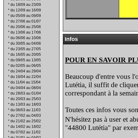
*
du 18/09 au 23/09
*
du 12/09 au 16/09
*
du 05/09 au 09/09
*
du 27/06 au 01/07
*
du 20/06 au 25/06
*
du 13/06 au 17/06
*
du 06/06 au 10/06
Infos
*
du 30/05 au 04/06
*
du 23/05 au 27/05
*
du 16/05 au 20/05
POUR EN SAVOIR PL
*
du 09/05 au 13/05
*
du 02/05 au 06/05
*
du 24/04 au 29/04
Beaucoup d'entre vous l'o
*
du 16/04 au 22/04
*
du 11/04 au 15/04
Lutétia, il suffit de cliqu
*
du 04/04 au 08/04
correspondant à la semain
*
du 28/03 au 01/04
*
du 20/03 au 25/03
*
du 13/03 au 18/03
Toutes ces infos vous sont
*
du 06/03 au 11/03
*
du 27/02 au 04/03
N'hésitez pas à user et a
*
du 21/02 au 25/02
"44800 Lutétia" par exem
*
du 14/02 au 18/02
*
du 07/02 au 11/02
*
du 31/01 au 04/02