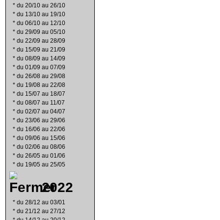
*
du 20/10 au 26/10
*
du 13/10 au 19/10
*
du 06/10 au 12/10
*
du 29/09 au 05/10
*
du 22/09 au 28/09
*
du 15/09 au 21/09
*
du 08/09 au 14/09
*
du 01/09 au 07/09
*
du 26/08 au 29/08
*
du 19/08 au 22/08
*
du 15/07 au 18/07
*
du 08/07 au 11/07
*
du 02/07 au 04/07
*
du 23/06 au 29/06
*
du 16/06 au 22/06
*
du 09/06 au 15/06
*
du 02/06 au 08/06
*
du 26/05 au 01/06
*
du 19/05 au 25/05
2022
*
du 28/12 au 03/01
*
du 21/12 au 27/12