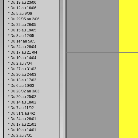
*
Du 19 au 23/06
*
Du 12 au 16/06
*
Du 5 au 9/06
*
Du 29/05 au 2/06
*
Du 22 au 26/05
*
Du 15 au 19/05
*
Du 8 au 12/05
*
Du 1er au 5/05
*
Du 24 au 28/04
*
Du 17 au 21 /04
*
Du 10 au 14/04
*
Du 2 au 7/04
*
Du 27 au 31/03
*
Du 20 au 24/03
*
Du 13 au 17/03
*
Du 6 au 10/03
*
Du 28/02 au 3/03
*
Du 20 au 25/02
*
Du 14 au 18/02
*
Du 7 au 11/02
*
Du 31/1 au 4/2
*
Du 24 au 28/01
*
Du 17 au 21/01
*
Du 10 au 14/01
*
Du 2 au 7/01