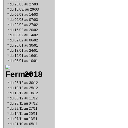
*
du 23/03 au 27/03
*
du 15/03/ au 20/03
*
du 09/03 au 14/03
*
du 02/03 au 07/03
*
du 22/02 au 27/02
*
du 15/02 au 20/02
*
du 08/02 au 14/02
*
du 02/02 au 06/02
*
du 26/01 au 30/01
*
du 18/01 au 24/01
*
du 12/01 au 16/01
*
du 05/01 au 10/01
2018
*
du 26/12 au 30/12
*
du 19/12 au 25/12
*
du 13/12 au 18/12
*
du 05/12 au 11/12
*
du 28/11 au 04/12
*
du 22/11 au 27/11
*
du 14/11 au 20/11
*
du 07/11 au 13/11
*
du 31/10 au 05/11