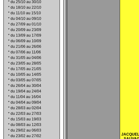
*
du 25/10 au 30/10
*
du 18/10 au 22/10
*
du 11/10 au 15/10
*
du 04/10 au 09/10
*
du 27/09 au 01/10
*
du 20/09 au 23/09
*
du 13/09 au 17/09
*
du 06/09 au 10/09
*
du 21/06 au 26/06
*
du 07/06 au 11/06
*
du 31/05 au 04/06
*
du 23/05 au 28/05
*
du 17/05 au 21/05
*
du 10/05 au 14/05
*
du 03/05 au 07/05
*
du 26/04 au 30/04
*
du 19/04 au 24/04
*
du 11/04 au 16/04
*
du 04/04 au 09/04
*
du 28/03 au 02/04
*
du 22/03 au 27/03
*
du 15/03 au 19/03
*
du 08/03 au 12/03
*
du 29/02 au 06/03
JACQUEL
*
du 23/02 au 27/02
SAUVAG