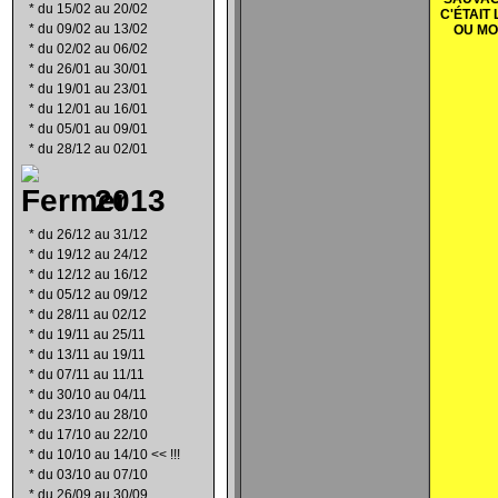
*
du 15/02 au 20/02
C'ÉTAIT 
*
du 09/02 au 13/02
OU MO
*
du 02/02 au 06/02
*
du 26/01 au 30/01
*
du 19/01 au 23/01
*
du 12/01 au 16/01
*
du 05/01 au 09/01
*
du 28/12 au 02/01
2013
*
du 26/12 au 31/12
*
du 19/12 au 24/12
*
du 12/12 au 16/12
*
du 05/12 au 09/12
*
du 28/11 au 02/12
*
du 19/11 au 25/11
*
du 13/11 au 19/11
*
du 07/11 au 11/11
*
du 30/10 au 04/11
*
du 23/10 au 28/10
*
du 17/10 au 22/10
*
du 10/10 au 14/10 << !!!
*
du 03/10 au 07/10
*
du 26/09 au 30/09