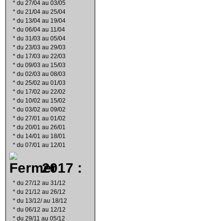
*
du 27/04 au 03/05
*
du 21/04 au 25/04
*
du 13/04 au 19/04
*
du 06/04 au 11/04
*
du 31/03 au 05/04
*
du 23/03 au 29/03
*
du 17/03 au 22/03
*
du 09/03 au 15/03
*
du 02/03 au 08/03
*
du 25/02 au 01/03
*
du 17/02 au 22/02
*
du 10/02 au 15/02
*
du 03/02 au 09/02
*
du 27/01 au 01/02
*
du 20/01 au 26/01
*
du 14/01 au 18/01
*
du 07/01 au 12/01
2017 :
*
du 27/12 au 31/12
*
du 21/12 au 26/12
*
du 13/12/ au 18/12
*
du 06/12 au 12/12
*
du 29/11 au 05/12