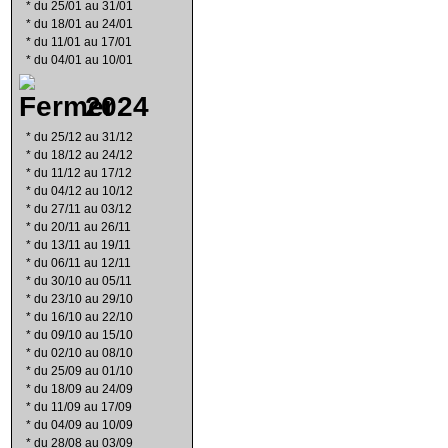
*
du 25/01 au 31/01
*
du 18/01 au 24/01
*
du 11/01 au 17/01
*
du 04/01 au 10/01
2024
*
du 25/12 au 31/12
*
du 18/12 au 24/12
*
du 11/12 au 17/12
*
du 04/12 au 10/12
*
du 27/11 au 03/12
*
du 20/11 au 26/11
*
du 13/11 au 19/11
*
du 06/11 au 12/11
*
du 30/10 au 05/11
*
du 23/10 au 29/10
*
du 16/10 au 22/10
*
du 09/10 au 15/10
*
du 02/10 au 08/10
*
du 25/09 au 01/10
*
du 18/09 au 24/09
*
du 11/09 au 17/09
*
du 04/09 au 10/09
*
du 28/08 au 03/09