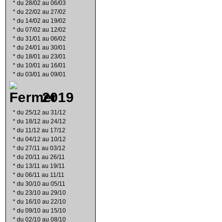
*
du 28/02 au 06/03
*
du 22/02 au 27/02
*
du 14/02 au 19/02
*
du 07/02 au 12/02
*
du 31/01 au 06/02
*
du 24/01 au 30/01
*
du 18/01 au 23/01
*
du 10/01 au 16/01
*
du 03/01 au 09/01
2019
*
du 25/12 au 31/12
*
du 18/12 au 24/12
*
du 11/12 au 17/12
*
du 04/12 au 10/12
*
du 27/11 au 03/12
*
du 20/11 au 26/11
*
du 13/11 au 19/11
*
du 06/11 au 11/11
*
du 30/10 au 05/11
*
du 23/10 au 29/10
*
du 16/10 au 22/10
*
du 09/10 au 15/10
*
du 02/10 au 08/10