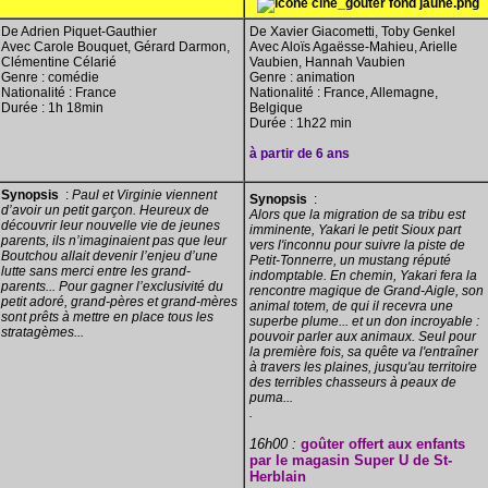
De Adrien Piquet-Gauthier
De Xavier Giacometti, Toby Genkel
Avec Carole Bouquet, Gérard Darmon,
Avec Aloïs Agaësse-Mahieu, Arielle
Clémentine Célarié
Vaubien, Hannah Vaubien
Genre : comédie
Genre : animation
Nationalité : France
Nationalité : France, Allemagne,
Durée : 1h 18min
Belgique
Durée : 1h22 min
à partir de 6 ans
Synopsis
:
Paul et Virginie viennent
Synopsis
:
d’avoir un petit garçon. Heureux de
Alors que la migration de sa tribu est
découvrir leur nouvelle vie de jeunes
imminente, Yakari le petit Sioux part
parents, ils n’imaginaient pas que leur
vers l'inconnu pour suivre la piste de
Boutchou allait devenir l’enjeu d’une
Petit-Tonnerre, un mustang réputé
lutte sans merci entre les grand-
indomptable. En chemin, Yakari fera la
parents... Pour gagner l’exclusivité du
rencontre magique de Grand-Aigle, son
petit adoré, grand-pères et grand-mères
animal totem, de qui il recevra une
sont prêts à mettre en place tous les
superbe plume... et un don incroyable :
stratagèmes...
pouvoir parler aux animaux. Seul pour
la première fois, sa quête va l'entraîner
à travers les plaines, jusqu'au territoire
des terribles chasseurs à peaux de
puma...
.
16h00 :
goûter offert aux enfants
par le magasin Super U de St-
Herblain