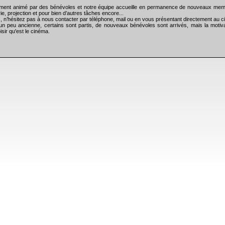
rement animé par des bénévoles et notre équipe accueille en permanence de nouveaux mem
ie, projection et pour bien d’autres tâches encore...
), n’hésitez pas à nous contacter par téléphone, mail ou en vous présentant directement au
un peu ancienne, certains sont partis, de nouveaux bénévoles sont arrivés, mais la motiva
isir qu'est le cinéma.