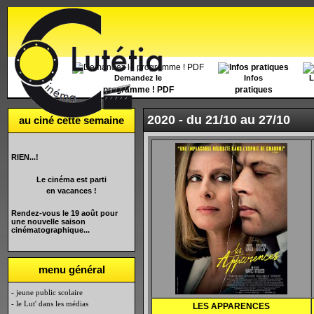
Accueil
Demandez le
Infos
L
programme ! PDF
pratiques
2020 -
du 21/10 au 27/10
au ciné cette semaine
RIEN...!
Le cinéma est parti
en vacances !
Rendez-vous le 19 août pour
une nouvelle saison
cinématographique...
menu général
- jeune public scolaire
- le Lut' dans les médias
LES APPARENCES