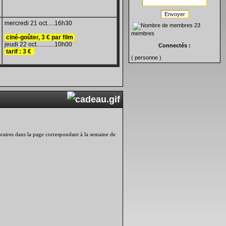
Envoyer
mercredi 21 oct.....16h30
23
membres
ciné-goûter,
3 € par film
jeudi 22 oct............10h00
Connectés :
tarif
:
3
€
( personne )
 horaires dans la page correspondant à la semaine de