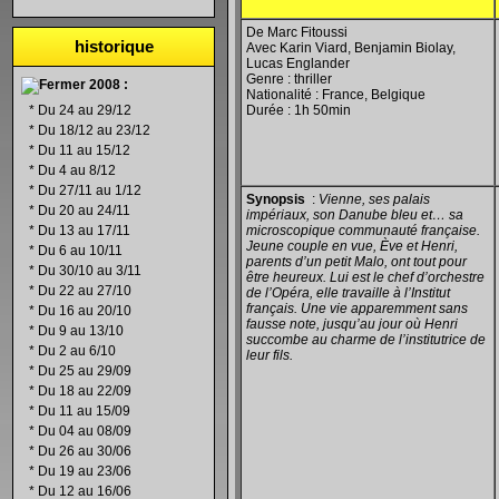
De Marc Fitoussi
historique
Avec Karin Viard, Benjamin Biolay,
Lucas Englander
Genre : thriller
2008 :
Nationalité : France, Belgique
*
Du 24 au 29/12
Durée : 1h 50min
*
Du 18/12 au 23/12
*
Du 11 au 15/12
*
Du 4 au 8/12
*
Du 27/11 au 1/12
Synopsis
:
Vienne, ses palais
*
Du 20 au 24/11
impériaux, son Danube bleu et… sa
*
Du 13 au 17/11
microscopique communauté française.
Jeune couple en vue, Ève et Henri,
*
Du 6 au 10/11
parents d’un petit Malo, ont tout pour
*
Du 30/10 au 3/11
être heureux. Lui est le chef d’orchestre
*
Du 22 au 27/10
de l’Opéra, elle travaille à l’Institut
français. Une vie apparemment sans
*
Du 16 au 20/10
fausse note, jusqu’au jour où Henri
*
Du 9 au 13/10
succombe au charme de l’institutrice de
*
Du 2 au 6/10
leur fils.
*
Du 25 au 29/09
*
Du 18 au 22/09
*
Du 11 au 15/09
*
Du 04 au 08/09
*
Du 26 au 30/06
*
Du 19 au 23/06
*
Du 12 au 16/06