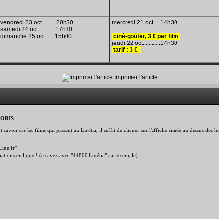
vendredi 23 oct..........20h30
mercredi 21 oct.....14h30
samedi 24 oct............17h30
dimanche 25 oct.......15h00
ciné-goûter,
3 € par film
jeudi 22 oct............14h30
tarif
:
3
€
Imprimer l'article
VORIS
savoir sur les films qui passent au Lutétia, il suffit de cliquer sur l'affiche située au dessus des
Cine.fr"
rmations en ligne ! (essayez avec "44800 Lutétia" par exemple)