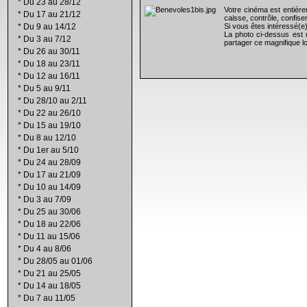
*
Du 23 au 28/12
Votre cinéma est entiè
*
Du 17 au 21/12
caisse, contrôle, confiser
*
Du 9 au 14/12
Si vous êtes intéressé(e
La photo ci-dessus est 
*
Du 3 au 7/12
partager ce magnifique lo
*
Du 26 au 30/11
*
Du 18 au 23/11
*
Du 12 au 16/11
*
Du 5 au 9/11
*
Du 28/10 au 2/11
*
Du 22 au 26/10
*
Du 15 au 19/10
*
Du 8 au 12/10
*
Du 1er au 5/10
*
Du 24 au 28/09
*
Du 17 au 21/09
*
Du 10 au 14/09
*
Du 3 au 7/09
*
Du 25 au 30/06
*
Du 18 au 22/06
*
Du 11 au 15/06
*
Du 4 au 8/06
*
Du 28/05 au 01/06
*
Du 21 au 25/05
*
Du 14 au 18/05
*
Du 7 au 11/05