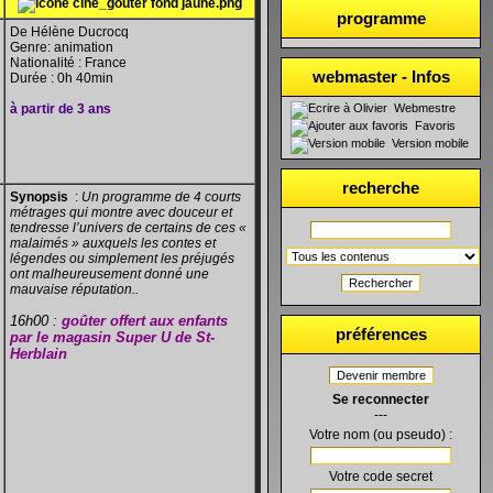
programme
De Hélène Ducrocq
Genre: animation
Nationalité : France
webmaster - Infos
Durée : 0h 40min
à partir de 3 ans
Webmestre
Favoris
Version mobile
recherche
Synopsis
:
Un programme de 4 courts
métrages qui montre avec douceur et
tendresse l’univers de certains de ces «
malaimés » auxquels les contes et
légendes ou simplement les préjugés
ont malheureusement donné une
Rechercher
mauvaise réputation.
.
16h00 :
goûter offert aux enfants
préférences
par le magasin Super U de St-
Herblain
Devenir membre
Se reconnecter
---
Votre nom (ou pseudo) :
Votre code secret