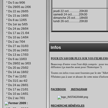
*
Du 5 au 9/06
*
Du 29/05 au 2/06
jeudi 22 oct...............20h30
*
Du 22 au 26/05
samedi 24 oct..........20h30
*
Du 15 au 19/05
dimanche 25 oct......18h00
*
Du 8 au 12/05
lundi 26 oct...............20h30
*
Du 1er au 5/05
*
Du 24 au 28/04
*
Du 17 au 21 /04
*
Du 10 au 14/04
*
Du 2 au 7/04
*
Du 27 au 31/03
Infos
*
Du 20 au 24/03
*
Du 13 au 17/03
POUR EN SAVOIR PLUS SUR VOS FILMS FA
*
Du 6 au 10/03
*
Du 28/02 au 3/03
Beaucoup d'entre vous l'ont déjà compris : pour tout 
diffusion (ça marche aussi pour l'historique !).
*
Du 20 au 25/02
*
Du 14 au 18/02
Toutes ces infos vous sont fournies par le site "Allo
*
Du 7 au 11/02
N'hésitez pas à user et abuser de cette mine d'info
*
Du 31/1 au 4/2
*
Du 24 au 28/01
*
Du 17 au 21/01
FACEBOOK
INSTAGRAM
*
Du 10 au 14/01
*
Du 2 au 7/01
2009 :
RECHERCHE B
É
N
É
VOLES