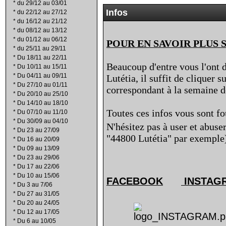
*
du 29/12 au 03/01
Infos
*
du 22/12 au 27/12
*
du 16/12 au 21/12
*
du 08/12 au 13/12
*
du 01/12 au 06/12
POUR EN SAVOIR PLUS 
*
du 25/11 au 29/11
*
Du 18/11 au 22/11
Beaucoup d'entre vous l'ont d
*
Du 10/11 au 15/11
*
Du 04/11 au 09/11
Lutétia, il suffit de cliquer 
*
Du 27/10 au 01/11
correspondant à la semaine de
*
Du 20/10 au 25/10
*
Du 14/10 au 18/10
Toutes ces infos vous sont fo
*
Du 07/10 au 11/10
*
Du 30/09 au 04/10
N'hésitez pas à user et abuse
*
Du 23 au 27/09
"44800 Lutétia" par exemple
*
Du 16 au 20/09
*
Du 09 au 13/09
*
Du 23 au 29/06
*
Du 17 au 22/06
*
Du 10 au 15/06
FACEBOOK
INSTAG
*
Du 3 au 7/06
*
Du 27 au 31/05
*
Du 20 au 24/05
*
Du 12 au 17/05
*
Du 6 au 10/05