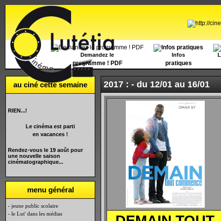
Accueil
Demandez le
Infos
L
programme ! PDF
pratiques
2017 : -
du 12/01 au 16/01
au ciné cette semaine
RIEN...!
Le cinéma est parti
en vacances !
Rendez-vous le 19 août pour
une nouvelle saison
cinématographique...
menu général
- jeune public scolaire
- le Lut' dans les médias
DEMAIN TOUT