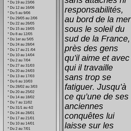
sans attaches ni
*
Du 19 au 23/06
responsabilités,
*
Du 12 au 16/06
*
Du 5 au 9/06
au bord de la mer
*
Du 29/05 au 2/06
*
Du 22 au 26/05
sous le soleil du
*
Du 15 au 19/05
*
Du 8 au 12/05
sud de la France,
*
Du 1er au 5/05
*
Du 24 au 28/04
près des gens
*
Du 17 au 21 /04
*
Du 10 au 14/04
qu’il aime et avec
*
Du 2 au 7/04
qui il travaille
*
Du 27 au 31/03
*
Du 20 au 24/03
sans trop se
*
Du 13 au 17/03
*
Du 6 au 10/03
fatiguer. Jusqu’à
*
Du 28/02 au 3/03
*
Du 20 au 25/02
ce qu’une de ses
*
Du 14 au 18/02
*
Du 7 au 11/02
anciennes
*
Du 31/1 au 4/2
*
Du 24 au 28/01
conquêtes lui
*
Du 17 au 21/01
laisse sur les
*
Du 10 au 14/01
*
Du 2 au 7/01