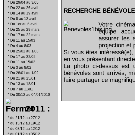
*
Du 29/04 au 3/05
*
Du 22 au 26 avril
RECHERCHE B
É
N
É
VOLE
*
Du 14 au 19 avril
*
Du 8 au 12 avril
Votre cinéma
*
Du 1er au 6 avril
*
Du 25 au 29 mars
équipe acc
*
Du 17 au 22 mars
assurer les 
*
Du 11 au 15/03
projection et
*
Du 4 au 8/03
Si vous êtes intéressé(e),
*
Du 25/02 au 1/03
*
Du 17 au 22/02
en vous présentant direct
*
Du 11 au 15/02
La photo ci-dessus est 
*
Du 3 au 8/02
bénévoles sont arrivés, m
*
Du 28/01 au 1/02
*
Du 21 au 25/01
faire partager ce magnifiqu
*
Du 13 au 18/01
*
Du 7 au 11/01
*
Du 30/12 au 04/01/2010
2011 :
*
du 21/12 au 27/12
*
du 15/12 au 19/12
*
du 08/12 au 12/12
*
du 01/12 au 05/12