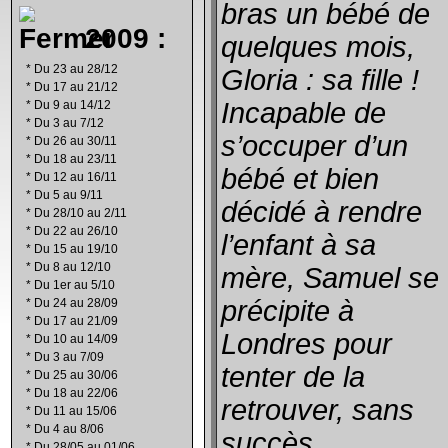
bras un bébé de
2009 :
quelques mois,
*
Du 23 au 28/12
Gloria : sa fille !
*
Du 17 au 21/12
Incapable de
*
Du 9 au 14/12
*
Du 3 au 7/12
s’occuper d’un
*
Du 26 au 30/11
*
Du 18 au 23/11
bébé et bien
*
Du 12 au 16/11
*
Du 5 au 9/11
décidé à rendre
*
Du 28/10 au 2/11
*
Du 22 au 26/10
l’enfant à sa
*
Du 15 au 19/10
*
Du 8 au 12/10
mère, Samuel se
*
Du 1er au 5/10
précipite à
*
Du 24 au 28/09
*
Du 17 au 21/09
Londres pour
*
Du 10 au 14/09
*
Du 3 au 7/09
tenter de la
*
Du 25 au 30/06
*
Du 18 au 22/06
retrouver, sans
*
Du 11 au 15/06
*
Du 4 au 8/06
succès.
*
Du 28/05 au 01/06