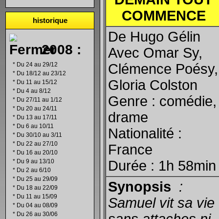
COMMENCE
historique
De Hugo Gélin
2008 :
Avec Omar Sy,
*
Du 24 au 29/12
Clémence Poésy,
*
Du 18/12 au 23/12
Gloria Colston
*
Du 11 au 15/12
*
Du 4 au 8/12
Genre : comédie,
*
Du 27/11 au 1/12
*
Du 20 au 24/11
drame
*
Du 13 au 17/11
*
Du 6 au 10/11
Nationalité :
*
Du 30/10 au 3/11
*
Du 22 au 27/10
France
*
Du 16 au 20/10
*
Du 9 au 13/10
Durée : 1h 58min
*
Du 2 au 6/10
*
Du 25 au 29/09
Synopsis
:
*
Du 18 au 22/09
*
Du 11 au 15/09
Samuel vit sa vie
*
Du 04 au 08/09
*
Du 26 au 30/06