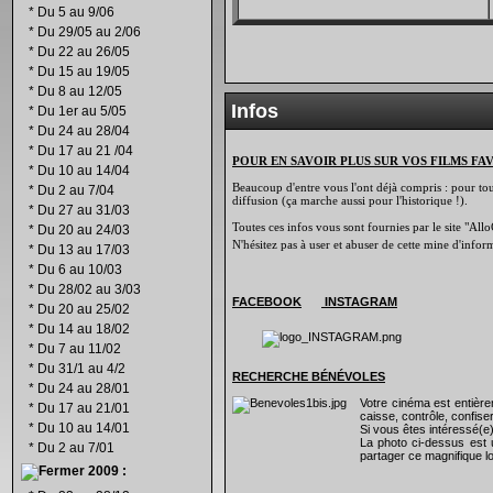
*
Du 5 au 9/06
*
Du 29/05 au 2/06
*
Du 22 au 26/05
*
Du 15 au 19/05
*
Du 8 au 12/05
Infos
*
Du 1er au 5/05
*
Du 24 au 28/04
*
Du 17 au 21 /04
POUR EN SAVOIR PLUS SUR VOS FILMS FA
*
Du 10 au 14/04
Beaucoup d'entre vous l'ont déjà compris : pour tout 
*
Du 2 au 7/04
diffusion (ça marche aussi pour l'historique !).
*
Du 27 au 31/03
Toutes ces infos vous sont fournies par le site "Allo
*
Du 20 au 24/03
N'hésitez pas à user et abuser de cette mine d'info
*
Du 13 au 17/03
*
Du 6 au 10/03
*
Du 28/02 au 3/03
FACEBOOK
INSTAGRAM
*
Du 20 au 25/02
*
Du 14 au 18/02
*
Du 7 au 11/02
*
Du 31/1 au 4/2
RECHERCHE B
É
N
É
VOLES
*
Du 24 au 28/01
Votre cinéma est entiè
*
Du 17 au 21/01
caisse, contrôle, confiser
*
Du 10 au 14/01
Si vous êtes intéressé(e
La photo ci-dessus est 
*
Du 2 au 7/01
partager ce magnifique lo
2009 :