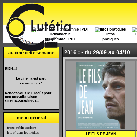
Accueil
Demandez le
Infos
L
programme ! PDF
pratiques
2016 : -
du 29/09 au 04/10
au ciné cette semaine
RIEN...!
Le cinéma est parti
en vacances !
Rendez-vous le 19 août pour
une nouvelle saison
cinématographique...
menu général
- jeune public scolaire
- le Lut' dans les médias
LE FILS DE JEAN