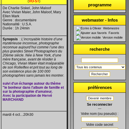
(
VO-ST
)
programme
De Charlie Siskel, John Maloof
Avec Vivian Maier, John Maloof, Mary
Ellen Mark
webmaster - Infos
Genre : documentaire
Nationalité : U.S.A.
Durée : 1h 24min
Webmestre
Favoris
Version mobile
Synopsis
:
L’incroyable histoire d’une
mystérieuse inconnue, photographe
reconnue aujourd’hui comme l’une des
recherche
plus grandes Street Photographers du
20ème siècle. Née à New York, d’une
mère française, avant de résider à
Chicago, Vivian Maier était inséparable
de son Rolleiflex et prit tout au long de
son existence plus de 100 000
Rechercher
photographies sans jamais les montrer.
suivi d'un échange autour du thème
préférences
"le bonheur dans l'album de famille et
sur la photographie d'amateur.
Avec la participation de Hervé
Devenir membre
MARCHAND
Se reconnecter
---
Votre nom (ou pseudo) :
mardi 4 oct....20h30
Votre code secret