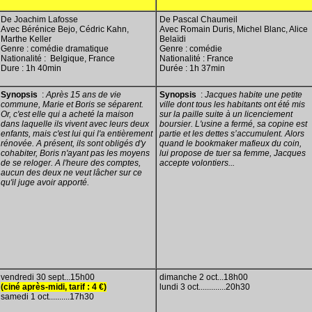
De Joachim Lafosse
De Pascal Chaumeil
Avec Bérénice Bejo, Cédric Kahn,
Avec Romain Duris, Michel Blanc, Alice
Marthe Keller
Belaïdi
Genre : comédie dramatique
Genre : comédie
Nationalité : Belgique, France
Nationalité : France
Dure : 1h 40min
Durée : 1h 37min
Synopsis
:
Après 15 ans de vie
Synopsis
:
Jacques habite une petite
commune, Marie et Boris se séparent.
ville dont tous les habitants ont été mis
Or, c'est elle qui a acheté la maison
sur la paille suite à un licenciement
dans laquelle ils vivent avec leurs deux
boursier. L'usine a fermé, sa copine est
enfants, mais c'est lui qui l'a entièrement
partie et les dettes s’accumulent. Alors
rénovée. A présent, ils sont obligés d'y
quand le bookmaker mafieux du coin,
cohabiter, Boris n'ayant pas les moyens
lui propose de tuer sa femme, Jacques
de se reloger. A l'heure des comptes,
accepte volontiers...
aucun des deux ne veut lâcher sur ce
qu'il juge avoir apporté.
vendredi 30 sept...15h00
dimanche 2 oct...18h00
(ciné après-midi, tarif : 4 €)
lundi 3 oct.............20h30
samedi 1 oct..........17h30