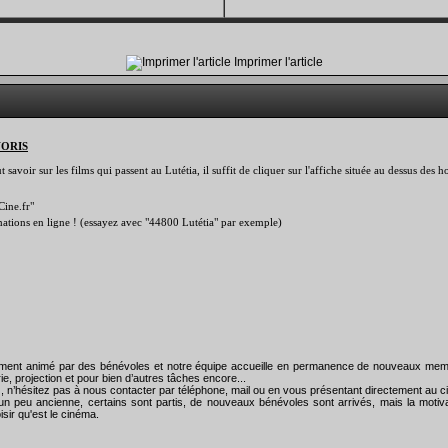
Imprimer l'article
VORIS
savoir sur les films qui passent au Lutétia, il suffit de cliquer sur l'affiche située au dessus des
Cine.fr"
rmations en ligne ! (essayez avec "44800 Lutétia" par exemple)
rement animé par des bénévoles et notre équipe accueille en permanence de nouveaux mem
ie, projection et pour bien d’autres tâches encore...
), n’hésitez pas à nous contacter par téléphone, mail ou en vous présentant directement au
un peu ancienne, certains sont partis, de nouveaux bénévoles sont arrivés, mais la motiva
isir qu'est le cinéma.