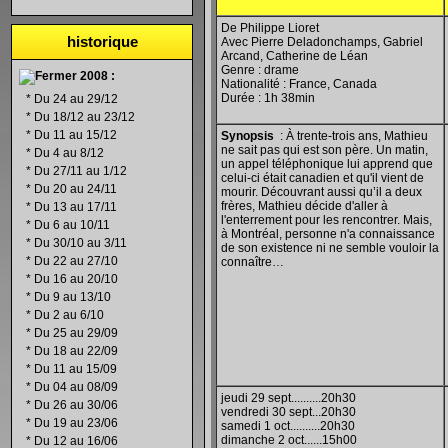
De Philippe Lioret
historique
Avec Pierre Deladonchamps, Gabriel
Arcand, Catherine de Léan
Genre : drame
2008 :
Nationalité : France, Canada
Durée : 1h 38min
*
Du 24 au 29/12
*
Du 18/12 au 23/12
*
Du 11 au 15/12
Synopsis
: À trente-trois ans, Mathieu
ne sait pas qui est son père. Un matin,
*
Du 4 au 8/12
un appel téléphonique lui apprend que
*
Du 27/11 au 1/12
celui-ci était canadien et qu'il vient de
*
Du 20 au 24/11
mourir. Découvrant aussi qu’il a deux
frères, Mathieu décide d'aller à
*
Du 13 au 17/11
l'enterrement pour les rencontrer. Mais,
*
Du 6 au 10/11
à Montréal, personne n'a connaissance
*
Du 30/10 au 3/11
de son existence ni ne semble vouloir la
*
Du 22 au 27/10
connaître…
*
Du 16 au 20/10
*
Du 9 au 13/10
*
Du 2 au 6/10
*
Du 25 au 29/09
*
Du 18 au 22/09
*
Du 11 au 15/09
*
Du 04 au 08/09
jeudi 29 sept..........20h30
*
Du 26 au 30/06
vendredi 30 sept...20h30
*
Du 19 au 23/06
samedi 1 oct..........20h30
dimanche 2 oct......15h00
*
Du 12 au 16/06