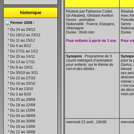
Réalisé par Fabienne Collet,
Réalisé 
historique
Gil Alkabetz, Ghislain Avrillon
Avec Ar
Genre : animation
Foresti
2008 :
Nationalité : France, Espagne,
Genre : 
Allemagne¨
National
*
Du 24 au 29/12
Durée : 0h40 min
Durée :
*
Du 18/12 au 23/12
*
Du 11 au 15/12
Pour enfants à partir de 3 ans
Pour en
*
Du 4 au 8/12
*
Du 27/11 au 1/12
Synopsis
:
Programme de 5
Synops
*
Du 20 au 24/11
courts-métrages d’animation
pour la 
*
Du 13 au 17/11
pour enfants, sur le thème du
Darius, 
*
Du 6 au 10/11
ciel et des étoiles.
blessé, 
*
Du 30/10 au 3/11
ses secr
itinérai
*
Du 22 au 27/10
oiseau 
*
Du 16 au 20/10
c’est no
*
Du 9 au 13/10
de déco
mais pas
*
Du 2 au 6/10
*
Du 25 au 29/09
*
Du 18 au 22/09
*
Du 11 au 15/09
*
Du 04 au 08/09
*
Du 26 au 30/06
mercredi 22 avril...10h00
mercredi
*
Du 19 au 23/06
*
Du 12 au 16/06