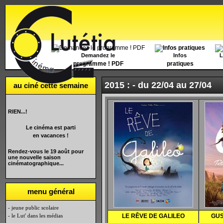
Accueil
Demandez le
Infos
L
programme ! PDF
pratiques
2015 : -
du 22/04 au 27/04
au ciné cette semaine
RIEN...!
Le cinéma est parti
en vacances !
Rendez-vous le 19 août pour
une nouvelle saison
cinématographique...
menu général
- jeune public scolaire
- le Lut' dans les médias
LE R
ÊVE DE GALILEO
GUS 