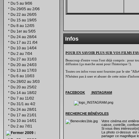
*
Du 5 au 9/06
*
Du 29/05 au 2/06
*
Du 22 au 26/05
*
Du 15 au 19/05
*
Du 8 au 12/05
*
Du 1er au 5/05
*
Du 24 au 28/04
Infos
*
Du 17 au 21 /04
*
Du 10 au 14/04
POUR EN SAVOIR PLUS SUR VOS FILMS FA
*
Du 2 au 7/04
*
Du 27 au 31/03
Beaucoup d'entre vous l'ont déjà compris : pour tout 
diffusion (ça marche aussi pour l'historique !).
*
Du 20 au 24/03
*
Du 13 au 17/03
Toutes ces infos vous sont fournies par le site "Allo
*
Du 6 au 10/03
N'hésitez pas à user et abuser de cette mine d'info
*
Du 28/02 au 3/03
*
Du 20 au 25/02
*
Du 14 au 18/02
FACEBOOK
INSTAGRAM
*
Du 7 au 11/02
*
Du 31/1 au 4/2
*
Du 24 au 28/01
RECHERCHE B
É
N
É
VOLES
*
Du 17 au 21/01
*
Du 10 au 14/01
Votre cinéma est entiè
caisse, contrôle, confiser
*
Du 2 au 7/01
Si vous êtes intéressé(e
La photo ci-dessus est 
2009 :
partager ce magnifique lo