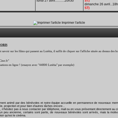
lundi 27 avril............20h30
ST)
dimanche 26 avril...18
ST)
Imprimer l'article
VORIS
savoir sur les films qui passent au Lutétia, il suffit de cliquer sur l'affiche située au dessus des
Cine.fr"
rmations en ligne ! (essayez avec "44800 Lutétia" par exemple)
rement animé par des bénévoles et notre équipe accueille en permanence de nouveaux mem
ie, projection et pour bien d’autres tâches encore...
), n’hésitez pas à nous contacter par téléphone, mail ou en vous présentant directement au
un peu ancienne, certains sont partis, de nouveaux bénévoles sont arrivés, mais la motiva
isir qu'est le cinéma.