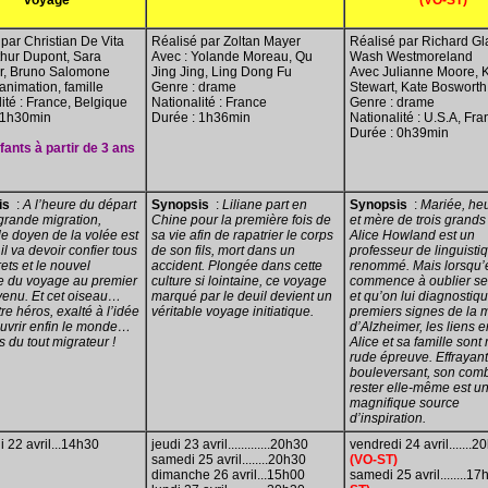
voyage
(VO-ST)
par Christian De Vita
Réalisé par Zoltan Mayer
Réalisé par Richard Gla
thur Dupont, Sara
Avec : Yolande Moreau, Qu
Wash Westmoreland
er, Bruno Salomone
Jing Jing, Ling Dong Fu
Avec Julianne Moore, K
animation, famille
Genre : drame
Stewart, Kate Bosworth
ité : France, Belgique
Nationalité : France
Genre : drame
 1h30min
Durée : 1h36min
Nationalité : U.S.A, Fr
Durée : 0h39min
fants à partir de 3 ans
is
:
A l’heure du départ
Synopsis
:
Liliane part en
Synopsis
:
Mariée, he
grande migration,
Chine pour la première fois de
et mère de trois grands
le doyen de la volée est
sa vie afin de rapatrier le corps
Alice Howland est un
il va devoir confier tous
de son fils, mort dans un
professeur de linguisti
ets et le nouvel
accident. Plongée dans cette
renommé. Mais lorsqu’e
re du voyage au premier
culture si lointaine, ce voyage
commence à oublier se
venu. Et cet oiseau…
marqué par le deuil devient un
et qu’on lui diagnostiqu
tre héros, exalté à l’idée
véritable voyage initiatique.
premiers signes de la 
uvrir enfin le monde…
d’Alzheimer, les liens e
 du tout migrateur !
Alice et sa famille sont
rude épreuve. Effrayant
bouleversant, son com
rester elle-même est u
magnifique source
d’inspiration.
 22 avril...14h30
jeudi 23 avril.............20h30
vendredi 24 avril.......2
samedi 25 avril........20h30
(VO-ST)
dimanche 26 avril...15h00
samedi 25 avril........1