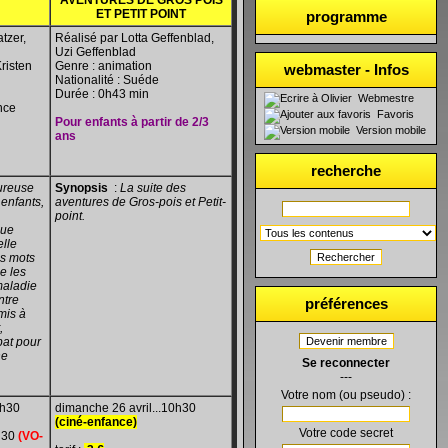
AVENTURES DE GROS POIS
ET PETIT POINT
programme
tzer,
Réalisé par Lotta Geffenblad,
Uzi Geffenblad
risten
Genre : animation
webmaster - Infos
Nationalité : Suéde
Durée : 0h43 min
Webmestre
ance
Favoris
Pour enfants à partir de 2/3
Version mobile
ans
recherche
ureuse
Synopsis
:
La suite des
 enfants,
aventures de Gros-pois et Petit-
point.
que
lle
s mots
Rechercher
e les
maladie
ntre
préférences
 mis à
,
bat pour
Devenir membre
ne
Se reconnecter
---
Votre nom (ou pseudo) :
0h30
dimanche 26 avril...10h30
(ciné-enfance)
Votre code secret
7h30
(VO-