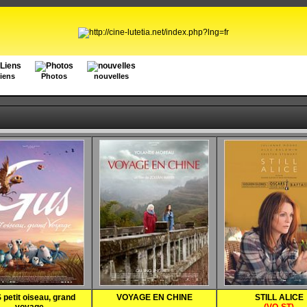
iens
Photos
nouvelles
petit oiseau, grand
VOYAGE EN CHINE
STILL ALICE